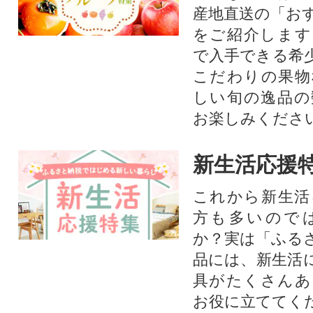
産地直送の「お
をご紹介します
で入手できる希
こだわりの果物
しい旬の逸品の
お楽しみくださ
新生活応援
これから新生活
方も多いので
か？実は「ふる
品には、新生活
具がたくさんあ
お役に立ててく