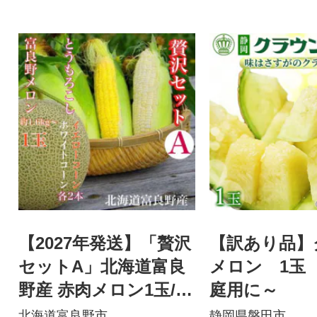
【2027年発送】「贅沢
【訳あり品】
セットA」北海道富良
メロン 1玉
野産 赤肉メロン1玉/
庭用に～
とうもろこし / 白いと
北海道富良野市
静岡県磐田市