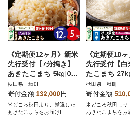
《定期便12ヶ月》新米
《定期便10
先行受付【7分搗き】
先行受付【白
あきたこまち 5kg|05_
たこまち 27kg
kml-040512s
-012710s
秋田県三種町
秋田県三種町
寄付金額
132,000
円
寄付金額
510,
米どころ秋田より、厳選した
米どころ秋田より
あきたこまちをお届け!
あきたこまちをお届