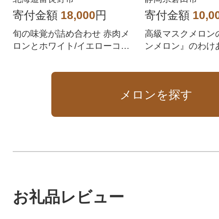
うもろし
寄付金額
18,000
円
寄付金額
10,0
旬の味覚が詰め合わせ 赤肉メ
高級マスクメロン
ロンとホワイト/イエローコー
ンメロン』のわけ
ン贅沢セットA
厚な甘さときめ細
をご堪能ください
メロンを探す
お礼品レビュー