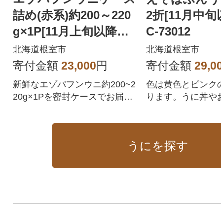
詰め(赤系)約200～220
2折[11月中旬
g×1P[11月上旬以降発
C-73012
送] B-71026
北海道根室市
北海道根室市
寄付金額
23,000
円
寄付金額
29,0
新鮮なエゾバフンウニ約200~2
色は黄色とピンク
20g×1Pを密封ケースでお届け
ります。うに丼や
します。
召し上がりいただ
うにを探す