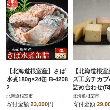
【北海道根室産】さば
【北海道根室
水煮180g×24缶 B-4208
ズ工房チカプ
2
詰め合わせ(
ト) C-34001
北海道根室市
北海道根室市
寄付金額
23,000
円
寄付金額
29,0