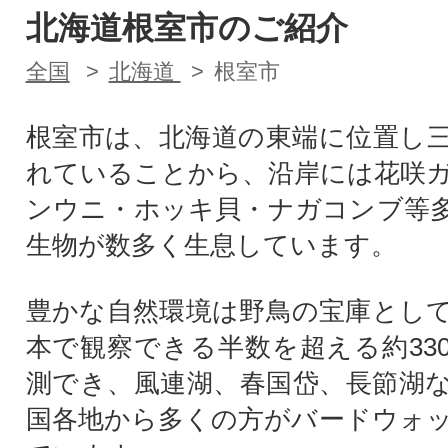
北海道根室市のご紹介
全国
北海道
根室市
根室市は、北海道の東端に位置し
れていることから、沿岸には花咲
ンウニ・ホッキ貝・ナガコンブ等
生物が数多く生息しています。
豊かな自然環境は野鳥の宝庫とし
本で観察できる半数を超える約33
測でき、風連湖、春国岱、長節湖
国各地から多くの方がバードウォ