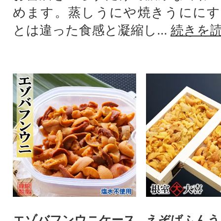
めます。蒸しうにや焼きうににす
とは違った食感と凝縮し...
続きを
エゾバフンウニケース
えぞばふんうに