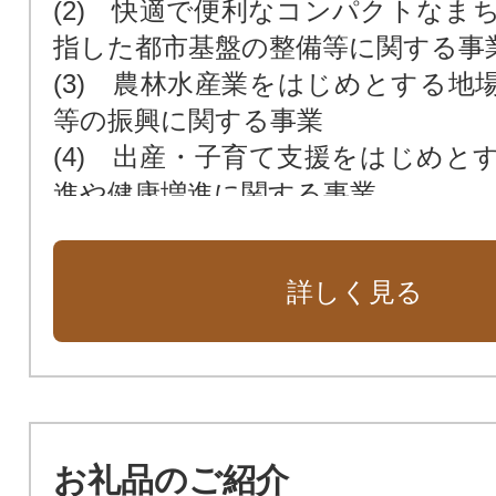
(2) 快適で便利なコンパクトなま
指した都市基盤の整備等に関する事
(3) 農林水産業をはじめとする地
等の振興に関する事業
(4) 出産・子育て支援をはじめと
進や健康増進に関する事業
(5) 教育・文化・芸術・スポーツ
する事業
詳しく見る
(6) 市民や地域づくり団体との協
民ぐるみのまちづくり等に関する事
(7) その他まちづくりに関する事業
(8) 指定なし
お礼品のご紹介