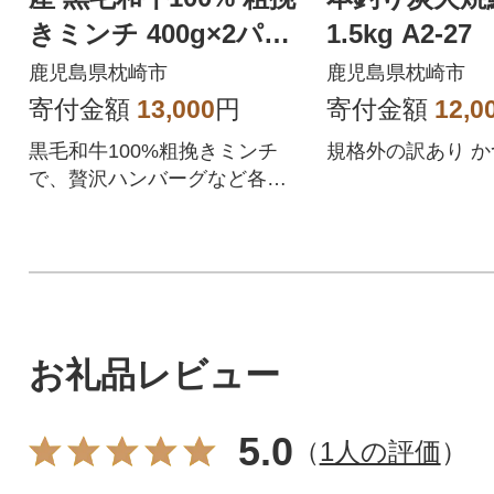
きミンチ 400g×2パッ
1.5kg A2-27
ク A3-200
鹿児島県枕崎市
鹿児島県枕崎市
寄付金額
13,000
円
寄付金額
12,0
黒毛和牛100%粗挽きミンチ
規格外の訳あり 
で、贅沢ハンバーグなど各種
料理に!
お礼品レビュー
5.0
（
1人の評価
）