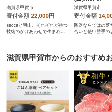
滋賀県甲賀市
滋賀県甲賀市
寄付金額
22,000
円
寄付金額
14,0
seccaと明山。それぞれが持つ
陶器ならではの落
技術のかけあわせで生まれる
合いと使い勝手の
新たなプロダクト
っと詰めた小さな
滋賀県甲賀市からのおすすめ