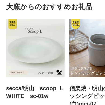
大窯からのおすすめお礼品
secca/明山 scoop_L
信楽焼・明山
WHITE sc-01w
ッシングピッ
(白)mei-07