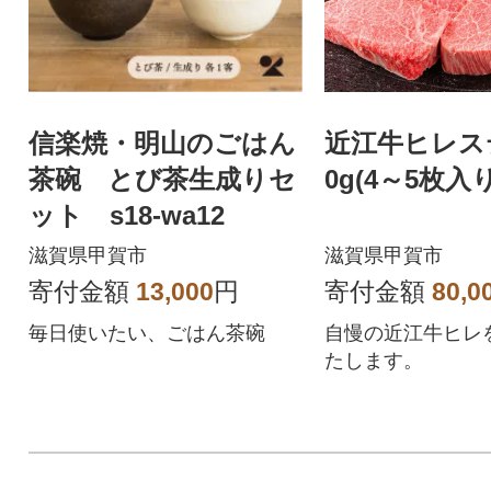
信楽焼・明山のごはん
近江牛ヒレス
茶碗 とび茶生成りセ
0g(4～5枚入り
ット s18-wa12
滋賀県甲賀市
滋賀県甲賀市
寄付金額
13,000
円
寄付金額
80,0
毎日使いたい、ごはん茶碗
自慢の近江牛ヒレ
たします。