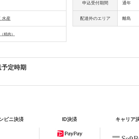
申込受付期間
通年
く水産
配達外の
エリア
離島
（精肉）
送予定時期
ンビニ決済
ID決済
キャリア