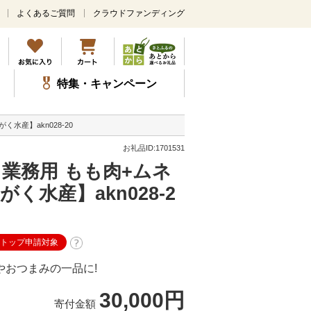
よくあるご質問
クラウドファンディング
メ
イ
ン
コ
ン
特集・キャンペーン
テ
ン
ツ
水産】akn028-20
に
ス
お礼品ID:1701531
キ
 業務用 もも肉+ムネ
ッ
プ
がく水産】akn028-2
ストップ申請対象
やおつまみの一品に!
30,000円
寄付金額