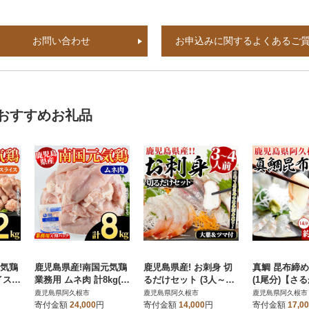
お問い合わせ
お申込みに関するよくあるご
おすすめお礼品
元気鶏
鹿児島県産!南国元気鶏
鹿児島県産! お刺身 切
真鯛 昆布締め 
イスセ
業務用 ムネ肉 計8kg(2
るだけセット (3人～4
(1尾分)【さ
るがく
kg×4P)【さるがく水
人前) 【さるがく水産】
産】akn028-4
鹿児島県阿久根市
鹿児島県阿久根市
鹿児島県阿久根市
産】akn028-15
akn028-05
寄付金額
24,000
円
寄付金額
14,000
円
寄付金額
17,0