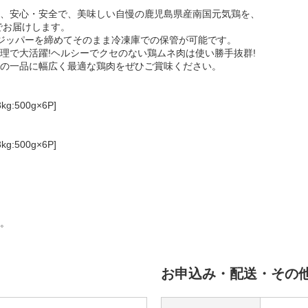
、安心・安全で、美味しい自慢の鹿児島県産南国元気鶏を、
でお届けします。
ジッパーを締めてそのまま冷凍庫での保管が可能です。
理で大活躍!ヘルシーでクセのない鶏ムネ肉は使い勝手抜群!
の一品に幅広く最適な鶏肉をぜひご賞味ください。
500g×6P]
500g×6P]
。
お申込み・配送・その