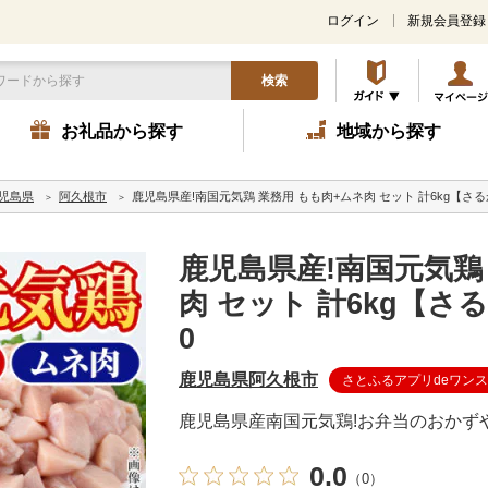
ログイン
新規会員登録
検索
お礼品から探す
地域から探す
児島県
阿久根市
鹿児島県産!南国元気鶏 業務用 もも肉+ムネ肉 セット 計6kg【さるがく
鹿児島県産!南国元気鶏
肉 セット 計6kg【さる
0
鹿児島県阿久根市
さとふるアプリdeワン
鹿児島県産南国元気鶏!お弁当のおかず
0.0
（0）