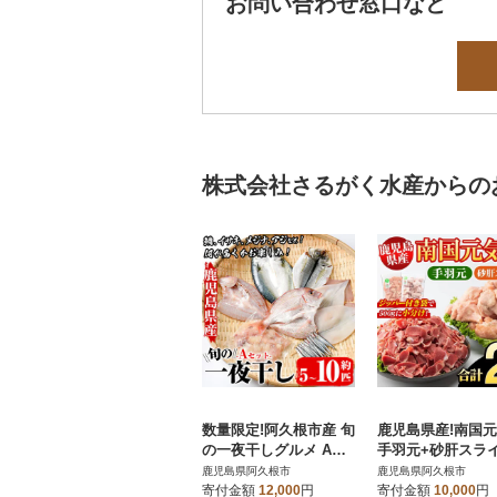
お問い合わせ窓口など
株式会社さるがく水産からの
数量限定!阿久根市産 旬
鹿児島県産!南国
の一夜干しグルメ Aセ
手羽元+砂肝スラ
ット【さるがく水産】a
ット 計2kg【さ
鹿児島県阿久根市
鹿児島県阿久根市
kn028-06
水産】akn028-04
寄付金額
12,000
円
寄付金額
10,000
円