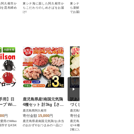
た阿久根市か
東シナ海に面した阿久根市か
東シナ海に面した阿久根市か
鹿児島県産
鯛を昆布締め
らこだわりのしめさばをお届
ら新鮮な天然真鯛を昆布締め
のおかずや
け!
でお届け!
手用】日
鹿児島県産!南国元気鶏
訳あり!又間水産のお魚
たけのこ
ブ Wils
4種セット 計3kg【さる
づくし 4種(計30枚) 詰
630g・7
ダーグロー
がく水産】akn028-11
め合わせ 【又間水産】
筍【上野食
鹿児島県阿久根市
鹿児島県阿久根市
鹿児島県阿
5
akn001-01
7-z
000
円
寄付金額
15,000
円
寄付金額
10,000
円
寄付金額
用のWilso
鹿児島県産南国元気鶏!お弁当
鹿児島県産!干物など詰め合わ
酢豚や筑前
製作するKSK
のおかずやおつまみの一品に!
せ<4種>アジ、サバなど干物2
華料理に大
2枚にいわしフライ8枚の計30
ヒージョにも
枚セット!