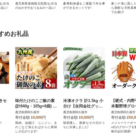
!お弁当
鹿児島県産南国元気鶏!お弁当
豪華刺身盛をご家庭で作る事
東シナ海に面し
品に!
のおかずやおつまみの一品に!
ができるセットです!
ら新鮮な天然真
でお届け!
すめお礼品
きセ
味付たけのこご飯の素
冷凍オクラ 計1.5kg 小
【硬式・内野
(計840g・105g×8袋) 九
分け【合同会社グッド
本製野球グロー
州産 筍【上野食品】a-
フィールド】
on硬式オー
鹿児島県阿久根市
鹿児島県阿久根市
鹿児島県阿久根市
12-191-z
ブ(1個) a-250-
寄付金額
10,000
円
寄付金額
10,000
円
寄付金額
250,
!
鶏肉、油揚げ、ニンジン、き
朝収穫し、新鮮なその日のう
メジャーリーガー愛
のこなど加えればさらに美味
ちに冷凍しました!
n社のグローブを
しさ広がります!
株式会社!国産!