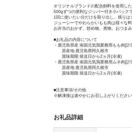
オリジナルブランドの配合飼料を使用した
500gずつの便利なジッパー付き小パック
1回に使いたい分だけを取り出し、残りは
ジューシーでやわらかいもも肉は様々な料
お弁当のおかず、炒め物、煮物、おつまみ
■お礼品の内容について
・鹿児島県産 南国元気鶏業務用もも肉[計3kg:
原産地:鹿児島県阿久根市
賞味期限:発送日から2ヵ月(冷凍)
・鹿児島県産 南国元気鶏業務用ムネ肉[計3kg:
原産地:鹿児島県阿久根市
賞味期限:発送日から2ヵ月(冷凍)
■注意事項/その他
※解凍後は速やかにお召し上がりください
お礼品詳細