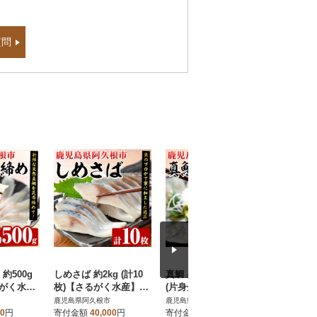
質問
約500g
しめさば 約2kg (計10
真鯛 昆布締め 約250g
鹿児島県
るがく水
枚)【さるがく水産】ak
(片身分)【さるがく水
4種セット
9
n028-51
産】akn028-48
がく水産】a
鹿児島県阿久根市
鹿児島県阿久根市
鹿児島県阿
00
円
寄付金額
40,000
円
寄付金額
10,000
円
寄付金額