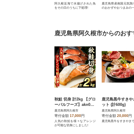
阿久根近海で水揚げされた魚
鹿児島県産南国元気鶏
をその日のうちに下処理!
のおかずやおつまみの一
鹿児島県阿久根市からのおす
秋鮭 切身 計2kg 【グロ
鹿児島黒牛すきや
ーバルフーズ】akn061-
ット (計600g)
10
鹿児島県阿久根市
鹿児島県阿久根市
寄付金額
17,000
円
寄付金額
20,000
円
人気の秋鮭を様々なアレンジ
鹿児島黒牛をすきやきで
が可能な切身にしました!