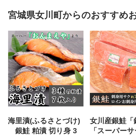
宮城県女川町からのおすすめ
海里漬(ふるさとづけ)
女川産銀鮭「
銀鮭 粕漬 切り身 3
「スーパーサ