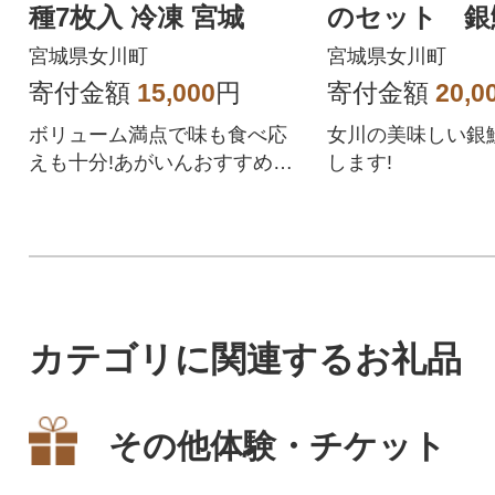
種7枚入 冷凍 宮城
のセット 銀
国産 宮城 刺
宮城県女川町
宮城県女川町
寄付金額
15,000
円
寄付金額
20,0
ボリューム満点で味も食べ応
女川の美味しい銀
えも十分!あがいんおすすめの
します!
海里漬3種類をセットにしまし
た。
カテゴリに関連するお礼品
その他体験・チケット