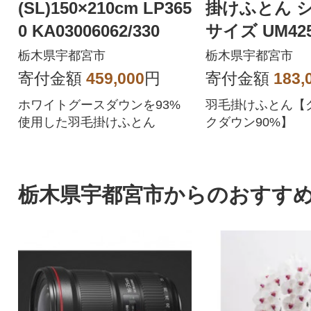
(SL)150×210cm LP365
掛けふとん 
0 KA03006062/330
サイズ UM425
003012/A10
栃木県宇都宮市
栃木県宇都宮市
寄付金額
459,000
円
寄付金額
183,
ホワイトグースダウンを93%
羽毛掛けふとん【
使用した羽毛掛けふとん
クダウン90%】
栃木県宇都宮市からのおすす