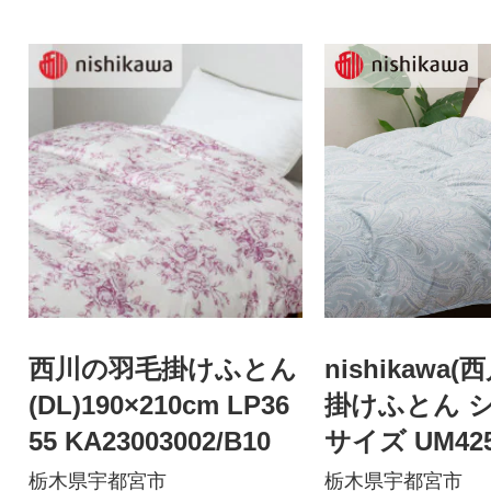
西川の羽毛掛けふとん
nishikawa(
(DL)190×210cm LP36
掛けふとん 
55 KA23003002/B10
サイズ UM425
004023/A20
栃木県宇都宮市
栃木県宇都宮市