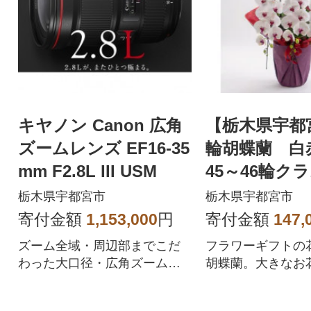
キヤノン Canon 広角
【栃木県宇都
ズームレンズ EF16-35
輪胡蝶蘭 白赤
mm F2.8L III USM
45～46輪ク
栃木県宇都宮市
栃木県宇都宮市
寄付金額
1,153,000
円
寄付金額
147,
ズーム全域・周辺部までこだ
フラワーギフトの
わった大口径・広角ズームレ
胡蝶蘭。大きなお
ンズ
姿は豪華絢爛です