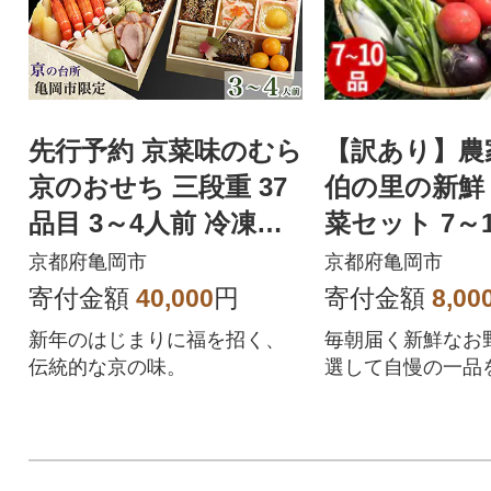
先行予約 京菜味のむら
【訳あり】農
京のおせち 三段重 37
伯の里の新鮮
品目 3～4人前 冷凍≪
菜セット 7～
京都 亀岡市限定 2027
京都府亀岡市
京都府亀岡市
≫
寄付金額
40,000
円
寄付金額
8,00
新年のはじまりに福を招く、
毎朝届く新鮮なお
伝統的な京の味。
選して自慢の一品
岡直売所よりお届