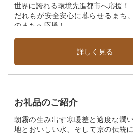
世界に誇れる環境先進都市へ応援！
だれもが安全安心に暮らせるまち
のまちへ応援！
次代をリードする新産業を創出す
援！
詳しく見る
京都サンガF.C.とともに進める「
ち」づくりを応援！
市民の健康と命の拠点、亀岡市立
応援！
お礼品のご紹介
朝霧の生み出す寒暖差と適度な潤
地とおいしい水、そして京の伝統