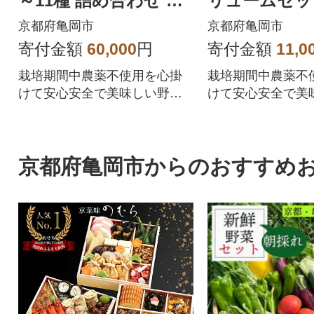
～11種 詰め合わせ 全6
リュームセッ
回
農園》
京都府亀岡市
京都府亀岡市
寄付金額
60,000
円
寄付金額
11,0
栽培期間中農薬不使用を心掛
栽培期間中農薬不
けて安心安全で美味しい野菜
けて安心安全で美
をお届けします!
をお届けします!
京都府亀岡市からのおすすめ