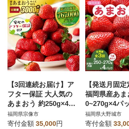
【3回連続お届け】ア
【発送月固定
フター保証 大人気の
福岡県産あま
あまおう 約250g×4P
0~270g×4
【JAほたるの里】_HB
福岡県宗像市
福岡県大野城市
0032
寄付金額
35,000
円
寄付金額
33,0