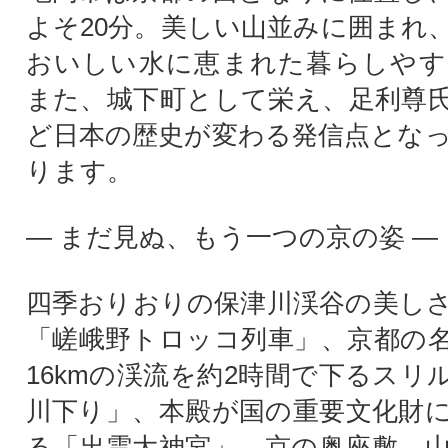
よそ20分。美しい山並みに囲まれ
おいしい水に恵まれた暮らしやす
また、城下町として栄え、足利尊
ど日本の歴史が変わる発信点とな
ります。
― まだ見ぬ、もう一つの京の姿 ―
四季おりおりの保津川渓谷の美し
「嵯峨野トロッコ列車」、京都の
16kmの渓流を約2時間で下るスリ
川下り」、本殿が国の重要文化財
る「出雲大神宮」、京の奥座敷、