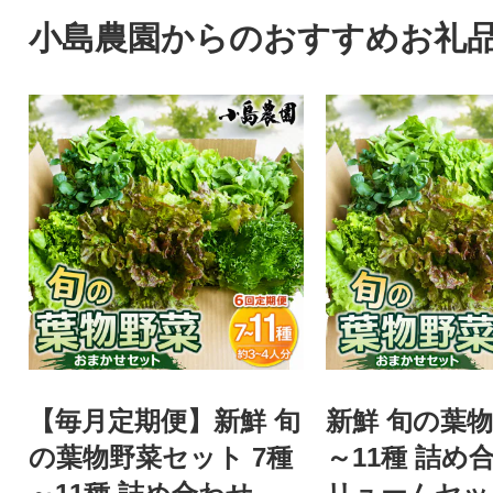
小島農園からのおすすめお礼
【毎月定期便】新鮮 旬
新鮮 旬の葉物
の葉物野菜セット 7種
～11種 詰め