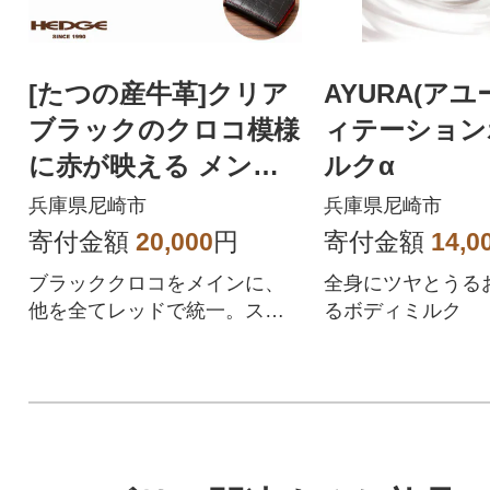
[たつの産牛革]クリア
AYURA(アユ
ブラックのクロコ模様
ィテーション
に赤が映える メンズ
ルクα
コインケース HEDG
兵庫県尼崎市
兵庫県尼崎市
E
寄付金額
20,000
円
寄付金額
14,0
ブラッククロコをメインに、
全身にツヤとうる
他を全てレッドで統一。スタ
るボディミルク
イリッシュで存在感のあるコ
インケースです。