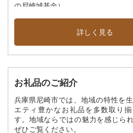
の尼崎城基金）
次世代によりよい環境を残すため（
花や緑あふれる街に（緑化基金）
詳しく見る
市民福祉の向上のために（市民福祉
動物愛護のために（動物愛護基金）
新しい本庁舎を建設（新本庁舎建設
暴力団ゼロの街のために（暴力団排
公共施設を整備するために（公共
お礼品のご紹介
基金）
尼崎の文化振興のため（文化振興基
兵庫県尼崎市では、地域の特性を
尼崎の歴史文化を次世代に受け継
エティ豊かなお礼品を多数取り揃
化財保存活用基金）
す。地域ならではの魅力を感じら
阪神タイガースファーム施設周辺
ぜひご覧ください。