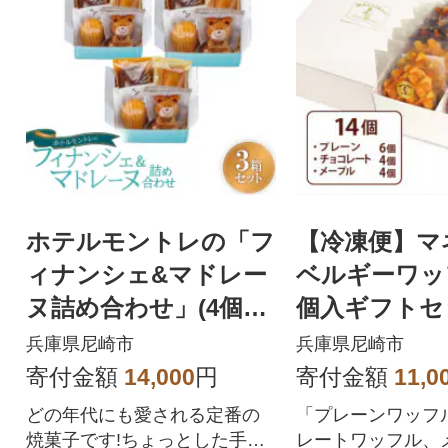
ホテルモントレの「フ
【冷凍便】マ
ィナンシェ&マドレー
ベルギーワッフ
ヌ詰め合わせ」(4個入
個入ギフトセッ
り)3箱セット/手提げ付
RB-PChM14G
兵庫県尼崎市
兵庫県尼崎市
き
寄付金額
14,000
円
寄付金額
11,0
どの年代にも愛される定番の
「プレーンワッフ
焼菓子です!ちょっとした手土
レートワッフル、