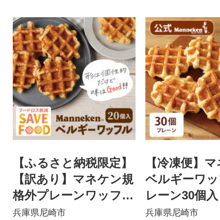
【ふるさと納税限定】
【冷凍便】マ
【訳あり】マネケン規
ベルギーワッ
格外プレーンワッフル
レーン30個入り
冷凍20個入り (TFRK-P
-P30)
兵庫県尼崎市
兵庫県尼崎市