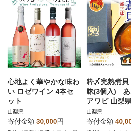
心地よく華やかな味わ
粋〆完熟煮貝
い ロゼワイン 4本セ
昧(3個入) 
ット
アワビ 山梨
ギフト 縁起
山梨県
山梨県
寄付金額
30,000
円
寄付金額
40,0