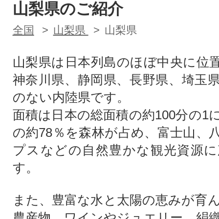
山梨県のご紹介
全国
山梨県
山梨県
山梨県は日本列島のほぼ中央に位
神奈川県、静岡県、長野県、埼玉
のない内陸県です。
面積は日本の総面積の約100分の1
の約78％を森林が占め、富士山、
プスなどの自然豊かな観光資源に
す。
また、豊富な水と太陽の恵みが育
農産物、ワインやジュエリー、絹