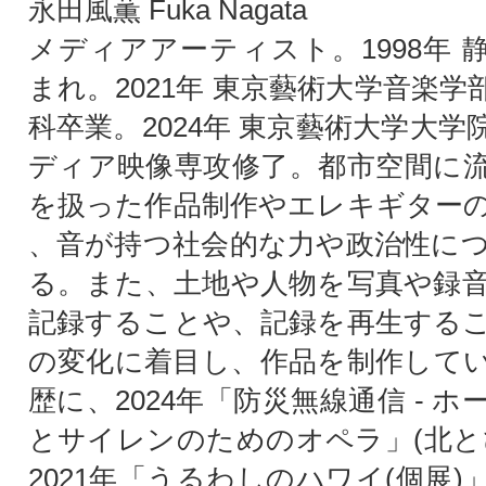
永田風薫 Fuka Nagata
メディアアーティスト。1998年 
まれ。2021年 東京藝術大学音楽
科卒業。2024年 東京藝術大学大
ディア映像専攻修了。都市空間に
を扱った作品制作やエレキギター
、音が持つ社会的な力や政治性に
る。また、土地や人物を写真や録
記録することや、記録を再生する
の変化に着目し、作品を制作して
歴に、2024年「防災無線通信 - 
とサイレンのためのオペラ」(北と
2021年「うるわしのハワイ(個展)」(