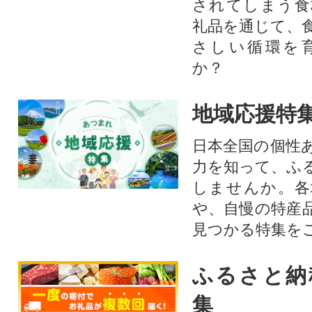
されてしまう食
礼品を通じて、
さしい循環を
か？​
地域応援特
日本全国の個性
力を知って、ふ
しませんか。各
や、自慢の特産
見つかる特集を
ふるさと納
集