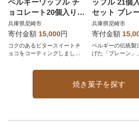
ベルギーワッフル チ
ッフル 21個
ョコレート20個入り(T
セット プレー
FRB-Ch20)
ア いちご(TP2
兵庫県尼崎市
兵庫県尼崎市
寄付金額
15,000
円
寄付金額
15,0
コクのあるビタースイートチ
ベルギーの伝統製
ョコをコーティングしまし
げた「プレーン」
た。
ア」、「いちご」
フトセットです。
焼き菓子を探す