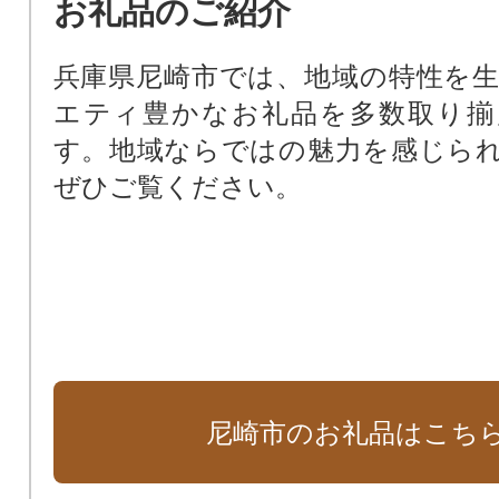
お礼品のご紹介
基金）
尼崎の文化振興のため（文化振興基
兵庫県尼崎市では、地域の特性を
尼崎の歴史文化を次世代に受け継
エティ豊かなお礼品を多数取り揃
化財保存活用基金）
す。地域ならではの魅力を感じら
阪神タイガースファーム施設周辺
ぜひご覧ください。
田南公園周辺地域活性化基金）
支援が必要な子どもたちのために
ート基金）
尼崎市のお礼品はこち