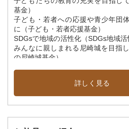
子どもたちの教育の充実を目指し
基金）
子ども・若者への応援や青少年団
に（子ども・若者応援基金）
SDGsで地域の活性化（SDGs地域
みんなに親しまれる尼崎城を目指
の尼崎城基金）
次世代によりよい環境を残すため（
花や緑あふれる街に（緑化基金）
詳しく見る
市民福祉の向上のために（市民福祉
動物愛護のために（動物愛護基金）
新しい本庁舎を建設（新本庁舎建設
暴力団ゼロの街のために（暴力団排
公共施設を整備するために（公共