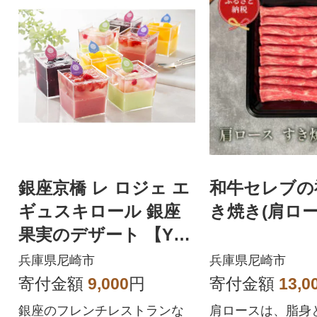
銀座京橋 レ ロジェ エ
和牛セレブの
ギュスキロール 銀座
き焼き(肩ロース
果実のデザート 【YF-
GF】
兵庫県尼崎市
兵庫県尼崎市
寄付金額
9,000
円
寄付金額
13,0
銀座のフレンチレストランな
肩ロースは、脂身