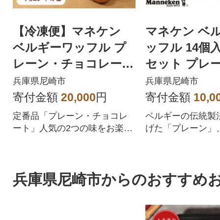
【冷凍便】マネケン
マネケン ベ
ベルギーワッフル プ
ッフル 14個
レーン・チョコレート
セット プレー
セット30個入り(TFRB
ア いちご(TP1
兵庫県尼崎市
兵庫県尼崎市
-PCh30)
寄付金額
20,000
円
寄付金額
10,0
定番品「プレーン・チョコレ
ベルギーの伝統製
ート」人気の2つの味をお楽し
げた「プレーン」
みいただけるセットです。
ア」、「いちご」
フトセットです。
兵庫県尼崎市からのおすすめ