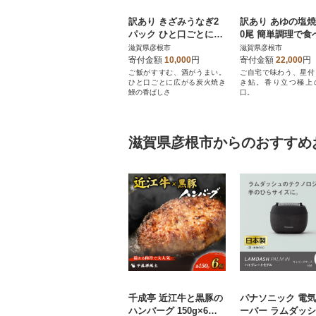
訳あり きざみうなぎ2
訳あり あゆの塩焼
パック ひと口ごとに広
0尾 簡単調理で食
がる炭火焼き国産鰻の
れる身が締まった
滋賀県彦根市
滋賀県彦根市
香ばしさ
のブランド鮎
寄付金額
10,000
円
寄付金額
22,000
円
ご飯がすすむ、酒がうまい。
ご自宅で味わう、星付
ひと口ごとに広がる炭火焼き
き鮎。香り立つ極上
鰻の香ばしさ
口。
滋賀県彦根市からのおすすめ
千成亭 近江牛と黒豚の
パナソニック 電
ハンバーグ 150g×6個
ーバー ラムダッシ