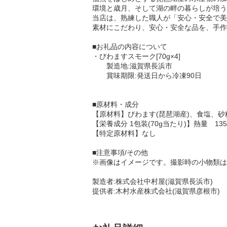
環境と歳月、そして湖の畔の暮らしが培う
当店は、熟練した職人が「安心・安全で美
素材にこだわり、安心・安全な品を、手作
■お礼品の内容について
・びわますスモーク[70g×4]
製造地:滋賀県長浜市
賞味期限:発送日から冷凍90日
■原材料・成分
【原材料】びわます(琵琶湖産)、食塩、砂
【栄養成分 1包装(70g当たり)】熱量 135kc
【特定原材料】なし
■注意事項/その他
※画像はイメージです。撮影時の小物類は
製造者:株式会社中村屋(滋賀県長浜市)
提供者:木村水産株式会社(滋賀県彦根市)