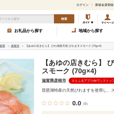
ログイン
新規会員登録
検索
お礼品から探す
地域から探す
賀県
彦根市
【あゆの店きむら】 びわ湖産天然 びわますスモーク (70g×4)
【あゆの店きむら】 び
スモーク (70g×4)
滋賀県彦根市
さとふるアプリdeワンストッ
琵琶湖特産の天然びわますを使用し、
0.0
（0）