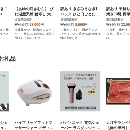
き 1
【あゆの店きむら】 び
訳あり きざみうなぎ1
訳あり 子持
べら
わ湖産天然 鮒寿し 大サ
パック ひと口ごとに広
焼き10尾 簡
国産
イズ
がる炭火焼き国産鰻の
べられる身が
滋賀県彦根市
滋賀県彦根市
滋賀県彦根市
香ばしさ
国産のブラン
寄付金額
18,000
円
寄付金額
8,000
円
寄付金額
33,0
きの焼
滋味豊かな、淡海のスローフ
ご飯がすすむ、酒がうまい。
ご自宅で味わう
のひと
ード。酸味ある独特の湖国の
ひと口ごとに広がる炭火焼き
き鮎。香り立つ
風味をご賞味ください。
鰻の香ばしさ
口。
お礼品
気シェ
ハイブリッドフットマ
パナソニック 電気シェ
近江牛ランイチ
ュ パ
ッサージャー メディラ
ーバー ラムダッシュ 3
【肉の津田】