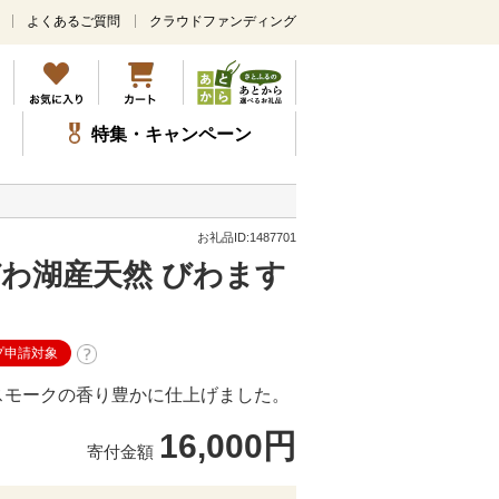
よくあるご質問
クラウドファンディング
メ
イ
ン
コ
ン
特集・キャンペーン
テ
ン
ツ
に
ス
お礼品ID:1487701
キ
わ湖産天然 びわます
ッ
プ
プ申請対象
スモークの香り豊かに仕上げました。
16,000円
寄付金額