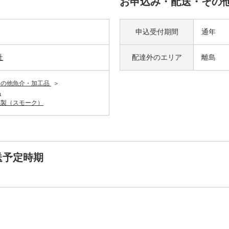
お申込み・配送・その
申込受付期間
通年
社
配達外の
エリア
離島
その他魚介・加工品
品
燻製（スモーク）
送予定時期