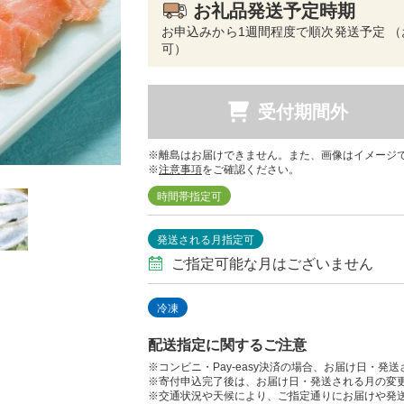
お礼品発送予定時期
お申込みから1週間程度で順次発送予定 
可）
受付期間外
※離島はお届けできません。また、画像はイメージ
※
注意事項
をご確認ください。
時間帯指定可
発送される月指定可
ご指定可能な月はございません
冷凍
配送指定に関するご注意
※コンビニ・Pay-easy決済の場合、お届け日・発
※寄付申込完了後は、お届け日・発送される月の変
※交通状況や天候により、ご指定通りにお届けや発