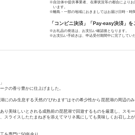
※自治体や提供事業者、在庫状況等の都合によりお
います。
※離島・一部の地域におきましてはお届け日時・時
「コンビニ決済」「Pay-easy決済」
※お礼品の発送は、お支払い確認後となります。
※お支払い手続きは、申込受付期間中に完了してい
」
ークの香り豊かに仕上げました。
湖にのみ生息する天然の“びわます”はその希少性から琵琶湖の周辺の
あり美味しいとされる成熟前の琵琶湖で回遊するものを厳選し、スモー
、スライスしたたまねぎを添えてマリネ風にしても美味しくお召し上が
工を専門に50年余り。