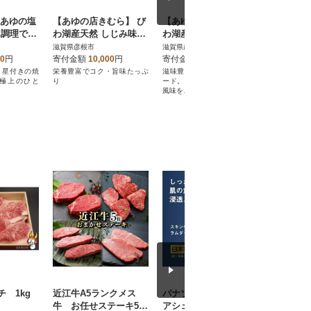
ちあゆの塩
【あゆの店きむら】 び
【あゆの店きむら】 び
【あゆの
単調理で食
わ湖産天然 しじみ味噌
わ湖産天然 鮒寿し 中サ
産 うなぎ
締まった
汁 簡単調理10食入
イズ
(60g×2)
滋賀県彦根市
滋賀県彦根市
滋賀県彦根
ド鮎
00
円
寄付金額
10,000
円
寄付金額
14,000
円
寄付金額
、星付きの焼
栄養豊富でコク・旨味たっぷ
滋味豊かな、淡海のスローフ
じっくりと
極上のひと
り
ード。酸味ある独特の湖国の
鰻を、粒山
風味をご賞味ください。
げました。
 1kg
近江牛A5ランクメス
パナソニック スキンケ
【キリン
牛 お任せステーキ5枚
アシェーバー ラムダッ
おいしい無