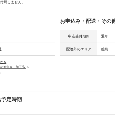
付属しません。
お申込み・配送・その
申込受付期間
通年
社
配達外の
エリア
離島
うなぎ
その他魚介・加工品
品
送予定時期