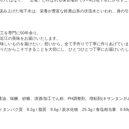
のではなく、「立場」と呼ばれる保管場所で3～4日地下水にさらすこ
ら汲み上げた地下水は、栄養が豊富な鈴鹿山系の伏流水といわれ、身の
工を専門に50年余り。
近江の美味をお届けいたします。
味しいものを届けたい」想いから、全て手作りで丁寧に作りあげていま
りだからこそできることを大切にし、ひとつひとつ丁寧にお届けいたし
、醤油、味醂、砂糖、清酒/加工でん粉、PH調整剤、増粘剤(キサンタンガム
 / タンパク質 8.2g / 脂質 9.6g / 炭水化物 25.3g / 食塩相当量