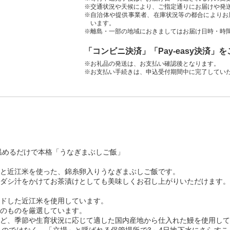
※交通状況や天候により、ご指定通りにお届けや発
※自治体や提供事業者、在庫状況等の都合によりお
います。
※離島・一部の地域におきましてはお届け日時・時
「コンビニ決済」「Pay-easy決済」
※お礼品の発送は、お支払い確認後となります。
※お支払い手続きは、申込受付期間中に完了してい
温めるだけで本格「うなぎまぶしご飯」
と近江米を使った、錦糸卵入りうなぎまぶしご飯です。
ダシ汁をかけてお茶漬けとしても美味しくお召し上がりいただけます。
ドした近江米を使用しています。
のものを厳選しています。
ど、季節や生育状況に応じて適した国内産地から仕入れた鰻を使用して