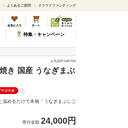
よくあるご質問
クラウドファンディング
メ
イ
ン
コ
ン
特集・キャンペーン
テ
ン
ツ
に
ス
お礼品ID:1487181
キ
焼き 国産 うなぎまぶ
ッ
プ
プ申請対象
と温めるだけで本格「うなぎまぶしご
24,000円
寄付金額