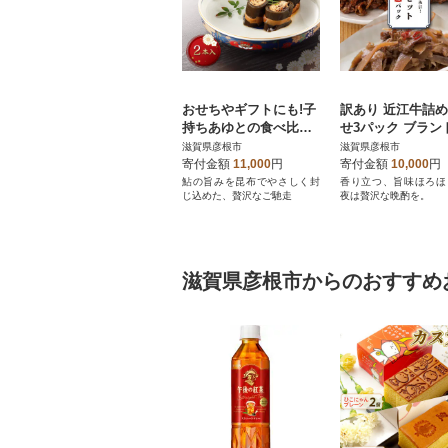
おせちやギフトにも!子
訳あり 近江牛詰
持ちあゆとの食べ比べ
せ3パック ブラン
もできる あゆのこぶ巻
の近江牛をお酒の
滋賀県彦根市
滋賀県彦根市
詰合せ
まみに贅沢晩酌
寄付金額
11,000
円
寄付金額
10,000
円
鮎の旨みを昆布でやさしく封
香り立つ、旨味ほろほ
じ込めた、贅沢なご馳走
夜は贅沢な晩酌を。
滋賀県彦根市からのおすすめ