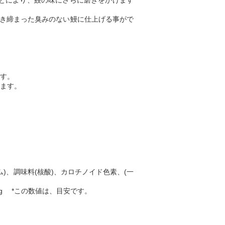
とにより、鰻の味にさらに磨きをかけます
引き締まった臭みのない鰻に仕上げる事がで
す。
ます。
)、調味料(核酸)、カロチノイド色素、(一
 0.69g *この数値は、目安です。