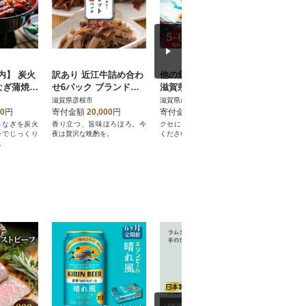
内】 炭火
訳あり 近江牛詰め合わ
他の魚にはない味わい!
<あゆの
なぎ蒲焼き
せ6パック ブランド牛
滋賀県の郷土料理 鮒寿
うなぎ山椒煮
以上×3)
の近江牛をお酒のおつ
しをお試しサイズで手
×4)
滋賀県彦根市
滋賀県彦根市
滋賀県彦根
まみに贅沢晩酌
軽に! 5～6切れ入
00
円
寄付金額
20,000
円
寄付金額
7,000
円
寄付金額
うなぎを炭火
香り立つ、旨味ほろほろ。今
クセになる滋味”をぜひお試し
じっくりと
レでじっくり
夜は贅沢な晩酌を。
ください
鰻を、粒山
。
げました。