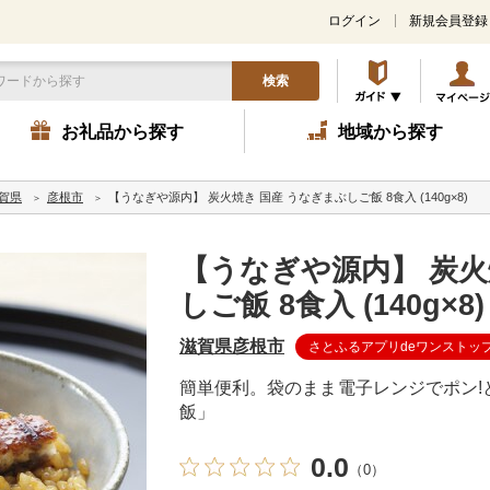
ログイン
新規会員登録
検索
お礼品から探す
地域から探す
賀県
彦根市
【うなぎや源内】 炭火焼き 国産 うなぎまぶしご飯 8食入 (140g×8)
【うなぎや源内】 炭火
しご飯 8食入 (140g×8)
滋賀県彦根市
さとふるアプリdeワンストッ
簡単便利。袋のまま電子レンジでポン!
飯」
0.0
（0）