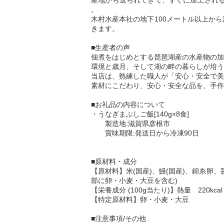
産地から送られてきて、すぐに加工される
。
木村水産本社の地下100メートル以上か
きます。
■生産者の声
佃煮をはじめとする琵琶湖産の水産物の加
環境と歳月、そして湖の畔の暮らしが培う
当店は、熟練した職人が「安心・安全で美
素材にこだわり、安心・安全な品を、手作
■お礼品の内容について
・うなぎまぶしご飯[140g×8食]
製造地:滋賀県彦根市
賞味期限:発送日から冷凍90日
■原材料・成分
【原材料】米(国産)、鰻(国産)、錦糸卵
部に卵・小麦・大豆を含む)
【栄養成分 (100g当たり)】熱量 220kcal
【特定原材料】卵・小麦・大豆
■注意事項/その他