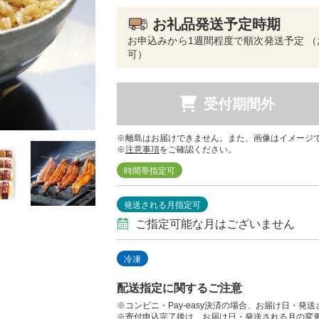
お礼品発送予定時期
お申込みから1週間程度で順次発送予定 
可）
受付期間外
※離島はお届けできません。また、画像はイメージ
※
注意事項
をご確認ください。
時間帯指定可
発送される月指定可
ご指定可能な月はございません
冷凍
配送指定に関するご注意
※コンビニ・Pay-easy決済の場合、お届け日・発
※寄付申込完了後は、お届け日・発送される月の変