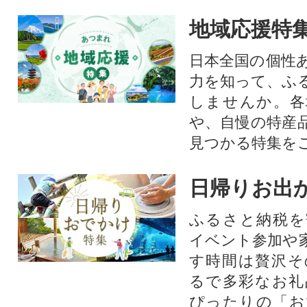
地域応援特
日本全国の個性
力を知って、ふ
しませんか。各
や、自慢の特産
見つかる特集を
日帰りお出
ふるさと納税を
イベント参加や
す時間は贅沢そ
るで多彩なお礼
ぴったりの「お