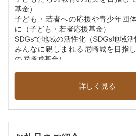
基金）
子ども・若者への応援や青少年団
に（子ども・若者応援基金）
SDGsで地域の活性化（SDGs地域
みんなに親しまれる尼崎城を目指
の尼崎城基金）
次世代によりよい環境を残すため（
花や緑あふれる街に（緑化基金）
詳しく見る
市民福祉の向上のために（市民福祉
動物愛護のために（動物愛護基金）
新しい本庁舎を建設（新本庁舎建設
暴力団ゼロの街のために（暴力団排
公共施設を整備するために（公共