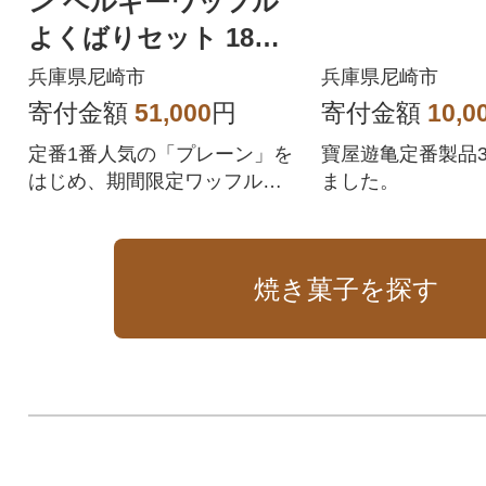
ン ベルギーワッフル
よくばりセット 18個
入り全5回
兵庫県尼崎市
兵庫県尼崎市
寄付金額
51,000
円
寄付金額
10,0
定番1番人気の「プレーン」を
寶屋遊亀定番製品
はじめ、期間限定ワッフル含
ました。
めた厳選18個セットを定期便
でお届けします
焼き菓子を探す