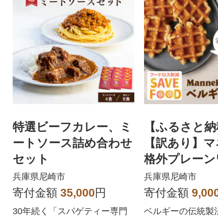
特選ビーフカレー、ミ
【ふるさと納
ートソース詰め合わせ
【訳あり】マ
セット
格外プレーン
冷凍20個入り (TFRK-
兵庫県尼崎市
兵庫県尼崎市
20)
寄付金額
35,000
円
寄付金額
9,00
30年続く「スパゲティー専門
ベルギーの伝統製