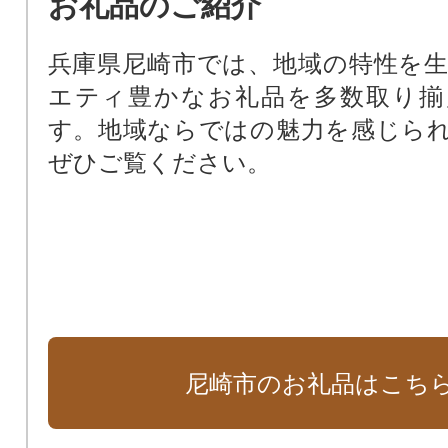
お礼品のご紹介
基金）
尼崎の文化振興のため（文化振興基
兵庫県尼崎市では、地域の特性を
尼崎の歴史文化を次世代に受け継
エティ豊かなお礼品を多数取り揃
化財保存活用基金）
す。地域ならではの魅力を感じら
阪神タイガースファーム施設周辺
ぜひご覧ください。
田南公園周辺地域活性化基金）
支援が必要な子どもたちのために
ート基金）
尼崎市のお礼品はこち