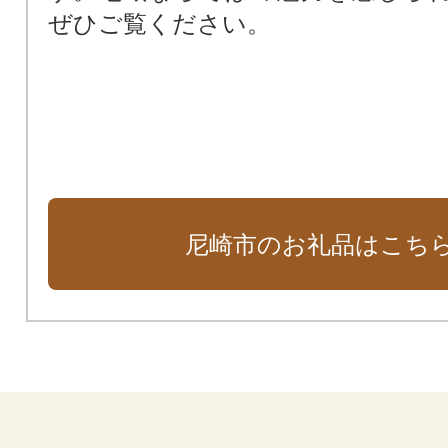
阪神タイガースファーム施設周辺
ぜひご覧ください。
田南公園周辺地域活性化基金）
支援が必要な子どもたちのために
ート基金）
尼崎市のお礼品はこち