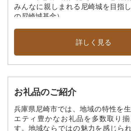
みんなに親しまれる尼崎城を目指
の尼崎城基金）
次世代によりよい環境を残すため（
花や緑あふれる街に（緑化基金）
詳しく見る
市民福祉の向上のために（市民福祉
動物愛護のために（動物愛護基金）
新しい本庁舎を建設（新本庁舎建設
暴力団ゼロの街のために（暴力団排
公共施設を整備するために（公共
お礼品のご紹介
基金）
尼崎の文化振興のため（文化振興基
兵庫県尼崎市では、地域の特性を
尼崎の歴史文化を次世代に受け継
エティ豊かなお礼品を多数取り揃
化財保存活用基金）
す。地域ならではの魅力を感じら