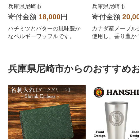
-P30)
-M30)
兵庫県尼崎市
兵庫県尼崎市
寄付金額
18,000
円
寄付金額
20,0
ハチミツとバターの風味豊か
カナダ産メープル
なベルギーワッフルです。
使用し、香り豊か
さに仕上げました
兵庫県尼崎市からのおすすめ