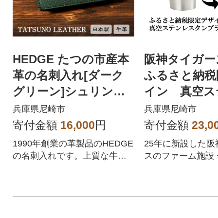
HEDGE たつの市産本
阪神タイガ
革の名刺入れ[ダーク
ふるさと納税
グリーン]シュリンク
イン 真空ス
エンボス牛革のビジネ
タンブラー440
兵庫県尼崎市
兵庫県尼崎市
スアイテム
寄付金額
16,000
円
寄付金額
23,0
1990年創業の革製品のHEDGE
25年に新設した阪
の名刺入れです。上質な牛革
スのファーム施設
とこだわりの機能性をお試し
ンベースボールパ
ください。
インです。