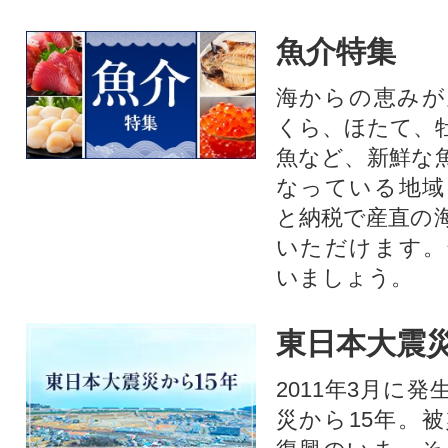
魚介特集
海からの恵みが
くら、ほたて、
魚など、新鮮な
なっている地域
と納税で産直の
いただけます。
いましょう。
東日本大震災
2011年3月に
災から15年。