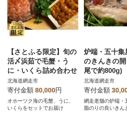
【さとふる限定】旬の
炉端・五十集
活〆浜茹で毛蟹・う
のきんきの開き
に・いくら詰め合わせ
尾で約800g)
北海道網走市
北海道網走市
寄付金額
80,000
円
寄付金額
30,0
オホーツク海の毛蟹、うに、
網走老舗の炉端・
いくらをセットでお届け
脂のりの良いきん
工し、旨味を熟成
な逸品です。