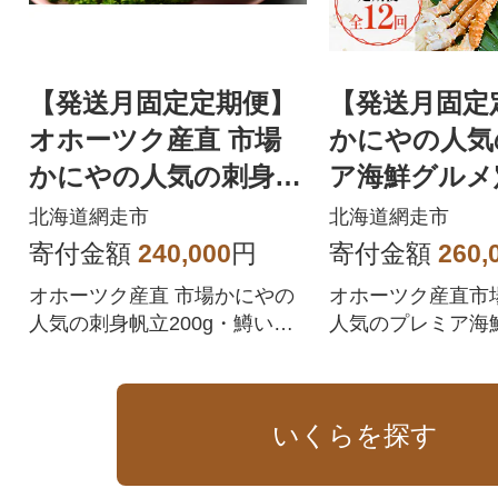
【発送月固定定期便】
【発送月固定
オホーツク産直 市場
かにやの人気
かにやの人気の刺身帆
ア海鮮グルメ
立・鱒いくら・大粒し
網走自慢をお
北海道網走市
北海道網走市
じみ貝全12回
回
寄付金額
240,000
円
寄付金額
260,
オホーツク産直 市場かにやの
オホーツク産直市
人気の刺身帆立200g・鱒いく
人気のプレミア海
ら1瓶・大粒しじみ貝1kg
期便年12回届けに
をお届け致します
いくらを探す