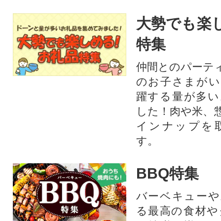
大勢でも楽
特集
仲間とのパーテ
のお子さまがい
躍する量が多い
した！肉や米、
インナップを
す。
BBQ特集
バーベキューや
る最高の食材や