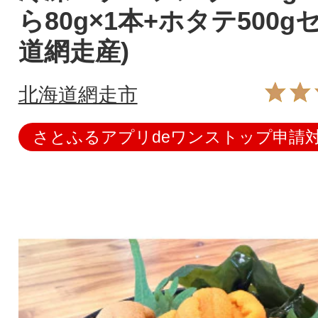
ら80g×1本+ホタテ500g
道網走産)
北海道網走市
さとふるアプリdeワンストップ申請