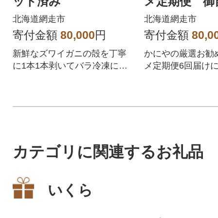
ット済み
メ定期便 御
届け 全6回
北海道網走市
北海道網走市
寄付金額
80,000
円
寄付金額
80,0
新鮮なズワイガニの殻を丁寧
かにやの厳選お勧
に1本1本剥いてバラ冷凍にし
メ定期便6回届け
ているので手間いらずです。
お届け致します。
カテゴリに関連するお礼品
いくら