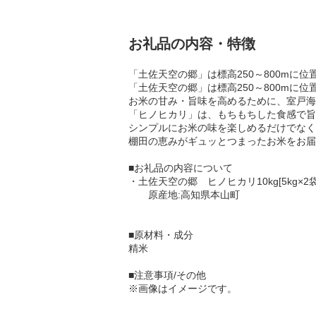
お礼品の内容・特徴
「土佐天空の郷」は標高250～800m
「土佐天空の郷」は標高250～800mに
お米の甘み・旨味を高めるために、室戸海
「ヒノヒカリ」は、もちもちした食感で旨
シンプルにお米の味を楽しめるだけでなく
棚田の恵みがギュッとつまったお米
■お礼品の内容について
・土佐天空の郷 ヒノヒカリ10kg[5kg×2袋
原産地:高知県本山町
■原材料・成分
精米
■注意事項/その他
※画像はイメージです。