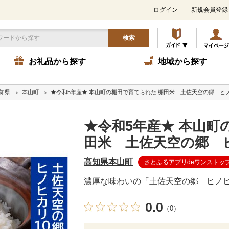
ログイン
新規会員登録
検索
お礼品から探す
地域から探す
知県
本山町
★令和5年産★ 本山町の棚田で育てられた 棚田米 土佐天空の郷 ヒノ
★令和5年産★ 本山町
田米 土佐天空の郷 ヒ
高知県本山町
さとふるアプリdeワンストッ
濃厚な味わいの「土佐天空の郷 ヒノ
0.0
（0）