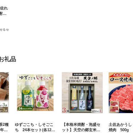
土佐れ
酎・
せるセ
。
お礼品
茶2種
ゆずごこち・しそごこ
【本格米焼酎・泡盛セ
土佐あかうし
三年番
ち 24本セット(各12
ット】天空の郷玄米仕
焼肉 500g