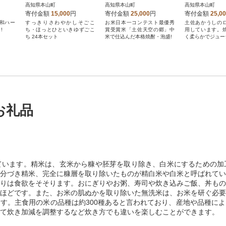
モジ
本)
込1本・白米仕込1本・
高知県本山町
高知県本山町
高知県本山町
土佐泡盛REIHOKU1本
寄付金額
15,000
円
寄付金額
25,000
円
寄付金額
25,0
和ハー
すっきりさわやかしそごこ
お米日本一コンテスト最優秀
土佐あかうしの
!
ち・ほっとひといきゆずごこ
賞受賞米「土佐天空の郷」中
用しています。
ち 24本セット
米で仕込んだ本格焼酎・泡盛!
く柔らかでジュー
お礼品
ています。精米は、玄米から糠や胚芽を取り除き、白米にするための加
分づき精米、完全に糠層を取り除いたものが精白米や白米と呼ばれてい
りは食欲をそそります。おにぎりやお粥、寿司や炊き込みご飯、丼もの
ほどです。また、お米の肌ぬかを取り除いた無洗米は、お米を研ぐ必要
す。主食用の米の品種は約300種あると言われており、産地や品種に
て炊き加減を調整するなど炊き方でも違いを楽しむことができます。