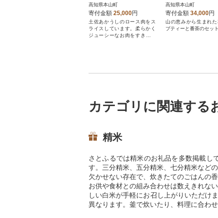
茶120g3袋、クロ
高知県本山町
高知県本山町
枝茶80g3袋)
寄付金額
25,000
円
寄付金額
34,000
円
土佐あかうしのロース肉をス
山の恵みから生まれた
ライスしています。柔らかく
ブティーと番茶のセット
ジューシーなお肉をすき焼き
でお楽しみ下さい。
カテゴリに関連する
精米
さとふるでは精米のお礼品を多数掲載し
す。三分精米、五分精米、七分精米などの
欠かせない存在で、炊きたてのごはんの香
お供や食材との組み合わせは数えきれない
しい白米が手軽にお召し上がりいただけま
異なります。釜で炊いたり、料理に合わせ