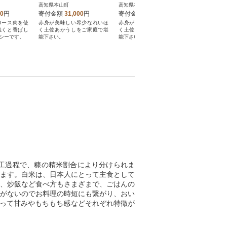
高知県本山町
高知県本山町
高知県本山
00
円
寄付金額
31,000
円
寄付金額
20,000
円
寄付金額
ロース肉を使
赤身が美味しい希少なれいほ
赤身が美味しい希少なれいほ
赤身が美味
焼くと香ばし
く土佐あかうしをご家庭で堪
く土佐あかうしをご家庭で堪
く土佐あか
シーです。
能下さい。
能下さい。
能下さい。
工過程で、糠の精米割合により分けられま
ます。白米は、日本人にとって主食として
、炒飯など食べ方もさまざまで、ごはんの
がないのでお料理の時短にも繋がり、おい
よって甘みやもちもち感などそれぞれ特徴が