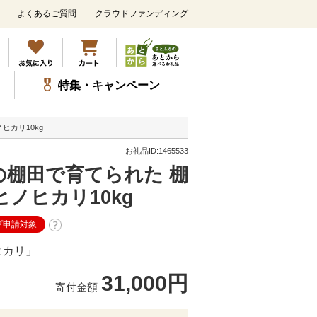
よくあるご質問
クラウドファンディング
メ
イ
ン
コ
ン
特集・キャンペーン
テ
ン
ツ
ヒカリ10kg
に
ス
お礼品ID:1465533
キ
の棚田で育てられた 棚
ッ
プ
ノヒカリ10kg
プ申請対象
ヒカリ」
31,000円
寄付金額