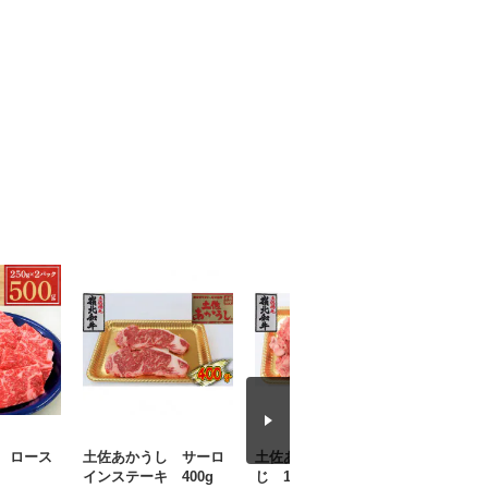
 ロース
土佐あかうし サーロ
土佐あかうし 牛す
土佐あか
インステーキ 400g
じ 1000g
り 500g