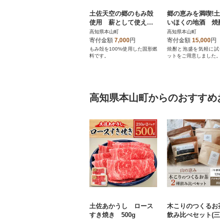
土佐天空の郷のもみ殻
郷の恵みを満喫!
使用 薪として使える
いほくの地酒 焼
もみのひ(モミガライ
泡盛お試しセット
高知県本山町
高知県本山町
ト)20kg入り1箱
寄付金額
7,000
円
寄付金額
15,000
円
もみ殻を100%使用した固形燃
焼酎と泡盛を気軽に試
料です。
ットをご用意しました
高知県本山町からのおすすめ
土佐あかうし ロース
木こりのつくるお
すき焼き 500g
飲み比べセット(