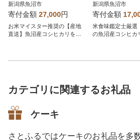
沼産コシヒカリ100%
選」魚沼産コ
新潟県魚沼市
新潟県魚沼市
2.5kg全3回
リ 6kg(3kg×
寄付金額
27,000
円
寄付金額
17,0
お米マイスター推奨の【産地
米食味鑑定士厳選
直送】魚沼産コシヒカリを精
の魚沼産コシヒカ
米したて、手間いらずの無洗
したて、おいしい
米にしてお届けします。
届けします。
カテゴリに関連するお礼品
ケーキ
さとふるではケーキのお礼品を多