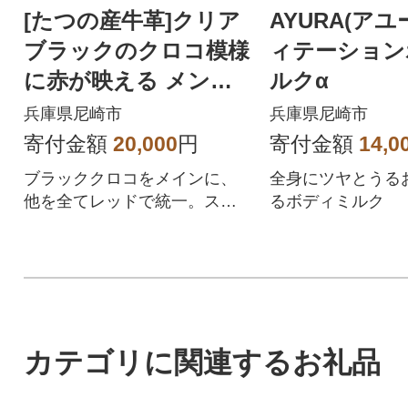
[たつの産牛革]クリア
AYURA(アユ
ブラックのクロコ模様
ィテーション
に赤が映える メンズ
ルクα
コインケース HEDG
兵庫県尼崎市
兵庫県尼崎市
E
寄付金額
20,000
円
寄付金額
14,0
ブラッククロコをメインに、
全身にツヤとうる
他を全てレッドで統一。スタ
るボディミルク
イリッシュで存在感のあるコ
インケースです。
カテゴリに関連するお礼品