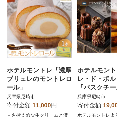
ホテルモントレ「濃厚
ホテルモント
ブリュレのモントレロ
レ・ド・ボル
ール」
『バスクチー
キ』のセット
兵庫県尼崎市
兵庫県尼崎市
口で配送】
寄付金額
11,000
円
寄付金額
19,0
甘さ控えめな生クリームと濃
ホテルモントレよ