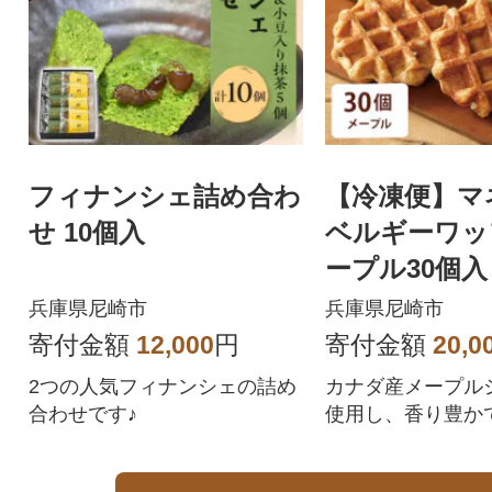
フィナンシェ詰め合わ
【冷凍便】マ
せ 10個入
ベルギーワッ
ープル30個入り
-M30)
兵庫県尼崎市
兵庫県尼崎市
寄付金額
12,000
円
寄付金額
20,0
2つの人気フィナンシェの詰め
カナダ産メープル
合わせです♪
使用し、香り豊か
さに仕上げました