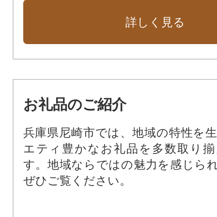
花や緑あふれる街に（緑化基金）
詳しく見る
市民福祉の向上のために（市民福祉
動物愛護のために（動物愛護基金）
新しい本庁舎を建設（新本庁舎建設
暴力団ゼロの街のために（暴力団排
公共施設を整備するために（公共
お礼品のご紹介
基金）
尼崎の文化振興のため（文化振興基
兵庫県尼崎市では、地域の特性を
尼崎の歴史文化を次世代に受け継
エティ豊かなお礼品を多数取り揃
化財保存活用基金）
す。地域ならではの魅力を感じら
阪神タイガースファーム施設周辺
ぜひご覧ください。
田南公園周辺地域活性化基金）
支援が必要な子どもたちのために