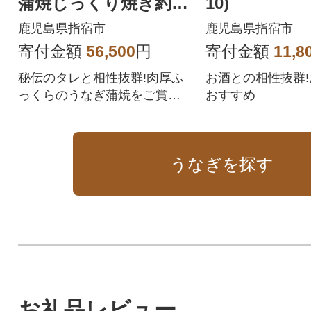
蒲焼じっくり焼き約25
10)
0g×2尾(IBZ021-002)
鹿児島県指宿市
鹿児島県指宿市
寄付金額
56,500
円
寄付金額
11,8
秘伝のタレと相性抜群!肉厚ふ
お酒との相性抜群
っくらのうなぎ蒲焼をご賞味
おすすめ
ください。
うなぎを探す
お礼品レビュー