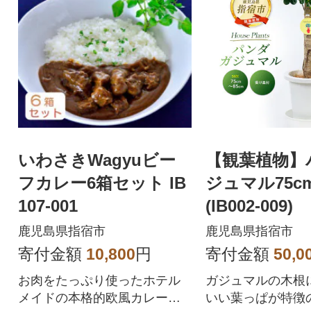
いわさきWagyuビー
【観葉植物】
フカレー6箱セット IB
ジュマル75cm
107-001
(IB002-009)
鹿児島県指宿市
鹿児島県指宿市
寄付金額
10,800
円
寄付金額
50,0
お肉をたっぷり使ったホテル
ガジュマルの木根
メイドの本格的欧風カレーを
いい葉っぱが特徴の