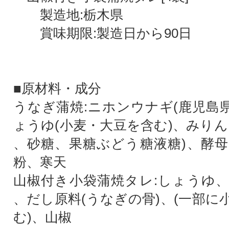
製造地:栃木県
賞味期限:製造日から90日
■原材料・成分
うなぎ蒲焼:ニホンウナギ(鹿児島県
ょうゆ(小麦・大豆を含む)、みりん
、砂糖、果糖ぶどう糖液糖)、酵
粉、寒天
山椒付き小袋蒲焼タレ:しょうゆ
、だし原料(うなぎの骨)、(一部に
む)、山椒