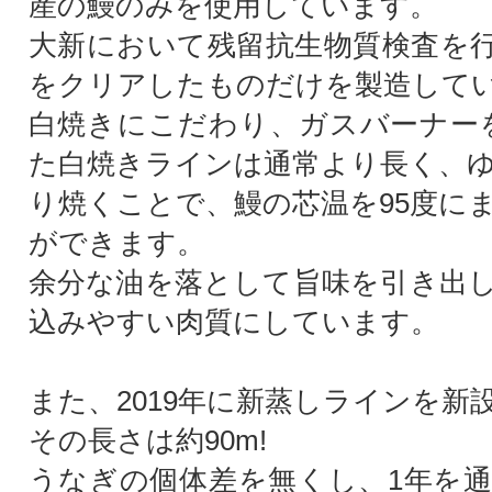
産の鰻のみを使用しています。
大新において残留抗生物質検査を
をクリアしたものだけを製造して
白焼きにこだわり、ガスバーナーを
た白焼きラインは通常より長く、
り焼くことで、鰻の芯温を95度に
ができます。
余分な油を落として旨味を引き出
込みやすい肉質にしています。
また、2019年に新蒸しラインを新
その長さは約90m!
うなぎの個体差を無くし、1年を