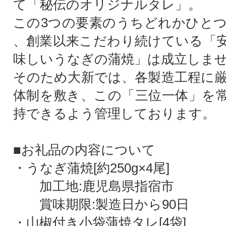
て「秘伝のオリジナルタレ」。
この3つの要素のうちどれかひと
、創業以来こだわり続けている「
味しいうなぎの蒲焼」は成立しま
そのため大新では、各製造工程に
体制を敷き、この「三位一体」を
持できるよう管理しております。
■お礼品の内容について
・うなぎ蒲焼[約250g×4尾]
加工地:鹿児島県指宿市
賞味期限:製造日から90日
・山椒付き小袋蒲焼タレ[4袋]