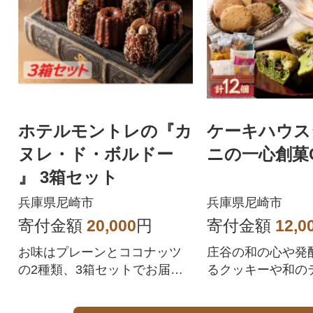
ホテルモントレの『カ
ケーキハウス
ヌレ・ド・ボルドー
ニの一心創菓
』 3箱セット
兵庫県尼崎市
兵庫県尼崎市
寄付金額
20,000
円
寄付金額
12,0
お味はプレーンとココナッツ
庄谷の和の心や発
の2種類、3箱セットでお届け
るクッキーや和の
いたします!
モチーフとした焼
合わせ