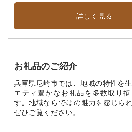
花や緑あふれる街に（緑化基金）
詳しく見る
市民福祉の向上のために（市民福祉
動物愛護のために（動物愛護基金）
新しい本庁舎を建設（新本庁舎建設
暴力団ゼロの街のために（暴力団排
公共施設を整備するために（公共
お礼品のご紹介
基金）
尼崎の文化振興のため（文化振興基
兵庫県尼崎市では、地域の特性を
尼崎の歴史文化を次世代に受け継
エティ豊かなお礼品を多数取り揃
化財保存活用基金）
す。地域ならではの魅力を感じら
阪神タイガースファーム施設周辺
ぜひご覧ください。
田南公園周辺地域活性化基金）
支援が必要な子どもたちのために