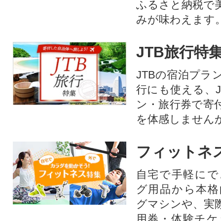
ふるさと納税で
みが味わえます
JTB旅行特
JTBの宿泊プラ
行にも使える、J
ン・旅行券で寄
を体感しません
フィットネ
自宅で手軽にで
グ用品から本格
グマシンや、実
用券・体験チケ