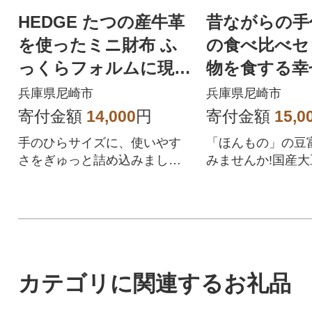
HEDGE たつの産牛革
昔ながらの手
を使ったミニ財布 ふ
の食べ比べセ
っくらフォルムに現金
物を食する幸
カードがしたっぷり入
兵庫県尼崎市
兵庫県尼崎市
る!スカイブルー
寄付金額
14,000
円
寄付金額
15,0
手のひらサイズに、使いやす
「ほんもの」の豆
さをぎゅっと詰め込みまし
みませんか!国産
た。お金をコンパクトに収納
製海水にがりだけ
できるミニ財布です。
古式製造方法の豆
カテゴリに関連するお礼品