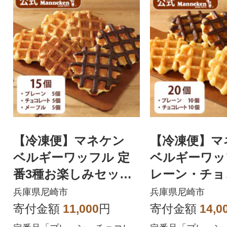
【冷凍便】マネケン
【冷凍便】マ
ベルギーワッフル 定
ベルギーワッ
番3種お楽しみセット1
レーン・チョ
5個入り(TFRB-PChM1
セット20個入り
兵庫県尼崎市
兵庫県尼崎市
5)
-PCh20)
寄付金額
11,000
円
寄付金額
14,0