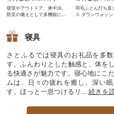
寝室やアウトドア、車中泊、
羽毛ふとん打ち直
防災の備えとして多機能に使
ス ダウンウォッシ
える肌掛け羽毛布団。 エクセ
シュ 軽量生地 補充量
ルゴールドラベル
dp
寝具
さとふるでは寝具のお礼品を多数
す。ふんわりとした触感と、体を
る快適さが魅力です。寝心地にこ
ムは、日々の疲れを癒し、深い眠
す。ほっと一息つけるリ...
続きを