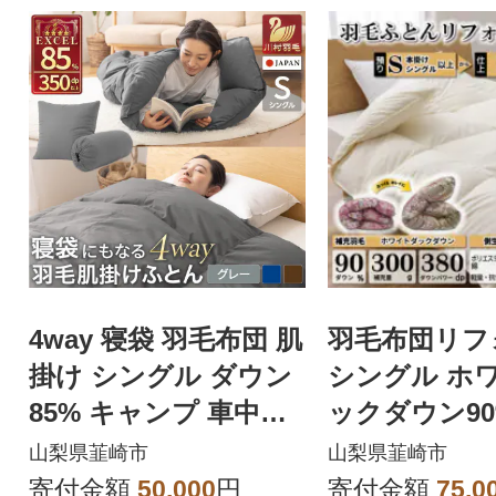
4way 寝袋 羽毛布団 肌
羽毛布団リフ
掛け シングル ダウン
シングル ホ
85% キャンプ 車中泊
ックダウン90
防災 グレー シュラフ
て直し 抗ウ
山梨県韮崎市
山梨県韮崎市
地 アイボリ
寄付金額
50,000
円
寄付金額
75,0