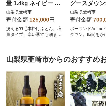
量 1.4kg ネイビー ホ
グースダウン9
ワイトダックダウン9
レミアムハン
山梨県韮崎市
山梨県韮崎市
3%
ト ポーラン
寄付金額
125,000
円
寄付金額
700,
洗える羽毛本掛けふとん。増
ポーランドAnime
量タイプ。寒い季節も朝まで
ダウン。時間をか
しっかり暖かさをキープ。ロ
した大粒のマザー
イヤルゴールドラベル
ン98%を使用
山梨県韮崎市からのおすすめ