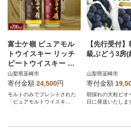
富士ケ嶺 ピュアモル
【先行受付】
トウイスキー リッチ
級ぶどう3房(約
ピートウイスキー 飲
み比べセット 700ml×2
山梨県韮崎市
山梨県韮崎市
本 化粧箱
寄付金額
24,500
円
寄付金額
19,5
モルトのみでブレンドされた
朝採れの大粒ピオ
「ピュアモルトウイスキ
日に発送いたしま
ー」。ブレンド水は富士山の
うちにお早めにお
水を使用!
ください。