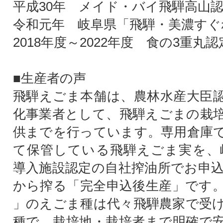
平成30年 メイド・バイ飛騨高山
令和元年 岐阜県「飛騨・美濃すぐ
2018年度～2022年度 食の3重丸認
■生産者の声
飛騨えごま本舗は、農林水産大臣
化事業者として、飛騨えごまの栽
供までを行っています。専用倉庫
て保管している飛騨えごま実を、岐
導入施設認定の自社搾油所でお申
から搾る「完全申込後生産」です
」のえごま種は代々飛騨農家で受
種で、栽培地・栽培者まで明確で