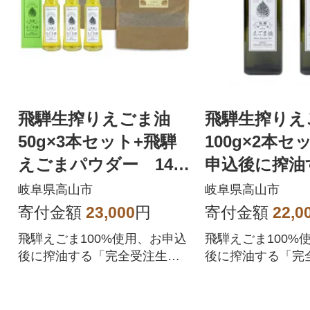
飛騨生搾りえごま油
飛騨生搾り
50g×3本セット+飛騨
100g×2本
えごまパウダー 140
申込後に搾油
g×2袋 完全食セット
新鮮搾りたて b
岐阜県高山市
岐阜県高山市
b533
寄付金額
23,000
円
寄付金額
22,0
飛騨えごま100%使用、お申込
飛騨えごま100%
後に搾油する「完全受注生
後に搾油する「完
産」で、新鮮搾りたてえごま
産」で、新鮮搾り
油をお届けします
油をお届けします