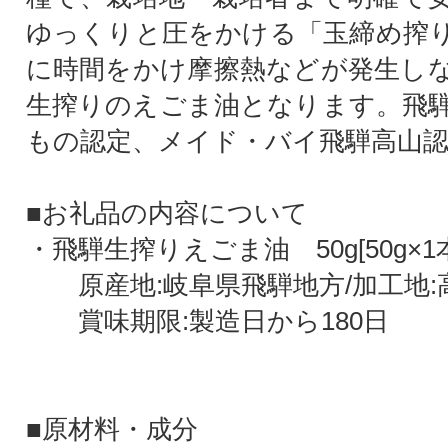
ゆっくりと圧をかける「玉締め搾
に時間をかけ摩擦熱などが発生し
生搾りのえごま油となります。飛
もの認定、メイド・バイ飛騨高山
■お礼品の内容について
・飛騨生搾りえごま油 50g[50g×1
原産地:岐阜県飛騨地方/加工地:
賞味期限:製造日から180日
■原材料・成分