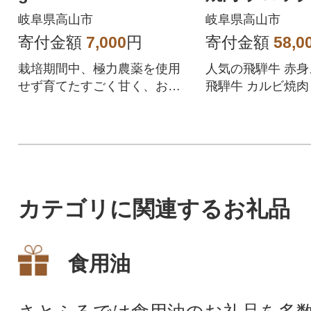
岐阜県高山市
岐阜県高山市
寄付金額
7,000
円
寄付金額
58,0
栽培期間中、極力農薬を使用
人気の飛騨牛 赤
せず育てたすごく甘く、おい
飛騨牛 カルビ焼
しいグリーンアスパラガスで
も ブロックが毎月
す。
定期便です
カテゴリに関連するお礼品
食用油