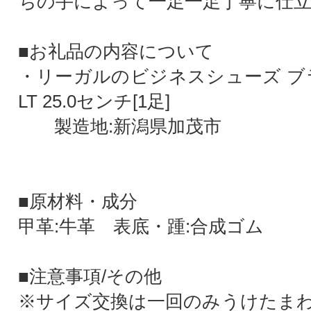
ちの手によって一足一足丁寧に仕
■お礼品の内容について
・リーガルのビジネスシューズ ブラッ
LT 25.0センチ[1足]
製造地:新潟県加茂市
■原材料・成分
甲革:牛革 表底・踵:合成ゴム
■注意事項/その他
※サイズ交換は一回のみうけたま