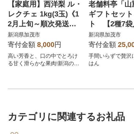
【家庭用】西洋梨 ル・
老舗料亭「山
レクチェ 1kg(3玉)《1
ギフトセット
2月上旬～順次発送》
ト 【2種7
新潟県加茂市 樋口農園
鶏味噌漬炙焼×
新潟県加茂市
新潟県加茂市
焼×3》
寄付金額
8,000
円
寄付金額
25,0
高い芳香と、口の中でとろけ
手間いらずで贅沢
る甘く滑らかな果肉!新潟の冬
はん
の味覚を代表する果物。
カテゴリに関連するお礼品