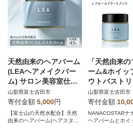
天然由来のヘアバーム
「天然由来の
(LEAヘアメイクバー
ーム&ホイッ
ム) サロン美容室仕様
ウトバストリ
ヘアスタイリング剤
トセット」サ
山梨県富士吉田市
山梨県富士吉田市
室仕様ヘアケ
寄付金額
5,000
円
寄付金額
10,0
【富士山の天然水配合】天然
NANACOSTAR
由来のヘアバーム(ヘアスタイ
ヘアバームとホイ
リング剤)
い流さないトリー