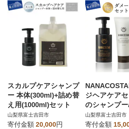
スカルプケアシャンプ
NANACOST
ー 本体(300ml)+詰め替
ジヘアケアセ
え用(1000ml)セット
のシャンプー
トリートメント
山梨県富士吉田市
山梨県富士吉田市
ヘアオイル
寄付金額
20,000
円
寄付金額
15,0