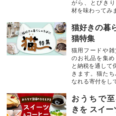
がら、とびきり
材を味わってみ
猫好きの暮
猫特集
猫用フードや雑
のお礼品を集め
と納税を通して
きます。猫たち
なれる寄付をし
おうちで至
きを スイー