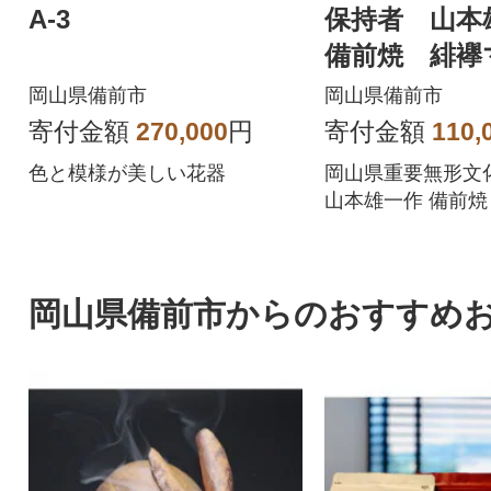
A-3
保持者 山
備前焼 緋襷
プ 桐箱入
岡山県備前市
岡山県備前市
寄付金額
270,000
円
寄付金額
110,
色と模様が美しい花器
岡山県重要無形文
山本雄一作 備前焼
ップ 桐箱入です。
岡山県備前市からのおすすめ