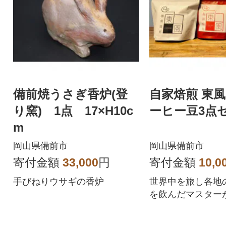
備前焼うさぎ香炉(登
自家焙煎 東風
り窯) 1点 17×H10c
ーヒー豆3点
m
岡山県備前市
岡山県備前市
寄付金額
33,000
円
寄付金額
10,0
手びねりウサギの香炉
世界中を旅し各地
を飲んだマスター
とびきりのコーヒ