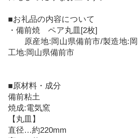
■お礼品の内容について
・備前焼 ペア丸皿[2枚]
原産地:岡山県備前市/製造地:岡
工地:岡山県備前市
■原材料・成分
備前粘土
焼成:電気窯
【丸皿】
直径…約220mm