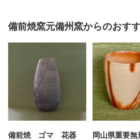
備前焼窯元備州窯からのおす
備前焼 ゴマ 花器
岡山県重要無