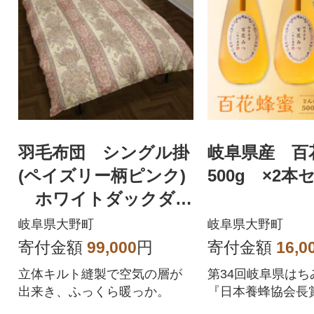
羽毛布団 シングル掛
岐阜県産 
(ペイズリー柄ピンク)
500g ×2本
ホワイトダックダウ
ン90% たっぷり1.5k
岐阜県大野町
岐阜県大野町
g使用
寄付金額
99,000
円
寄付金額
16,0
立体キルト縫製で空気の層が
第34回岐阜県はち
出来き、ふっくら暖っか。
『日本養蜂協会長賞
阜の大自然で採れ