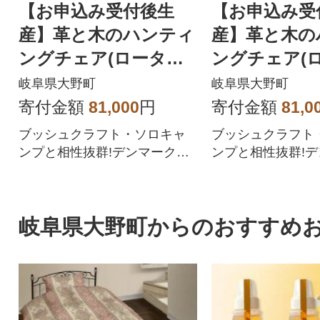
【お申込み受付後生
【お申込み受
産】革と木のハンティ
産】革と木の
ングチェア(ロータイ
ングチェア(
プ):ネイビー
プ):レッド
岐阜県大野町
岐阜県大野町
寄付金額
81,000
円
寄付金額
81,0
ブッシュクラフト・ソロキャ
ブッシュクラフト
ンプと相性抜群!デンマークの
ンプと相性抜群!
伝統的な椅子 ハンティングチ
伝統的な椅子 ハ
ェア
ェア
岐阜県大野町からのおすすめ