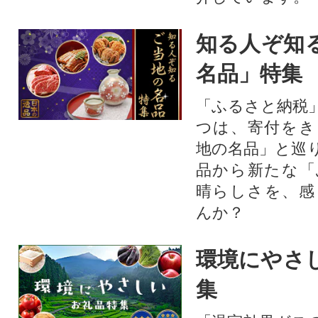
知る人ぞ知
名品」特集
「ふるさと納税
つは、寄付をき
地の名品」と巡
品から新たな「
晴らしさを、感
んか？
環境にやさ
集