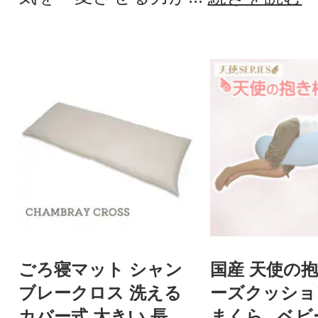
ごろ寝マット シャン
国産 天使の抱
ブレークロス 洗える
ーズクッショ
カバー式 大きい 長座
まくら _ベ