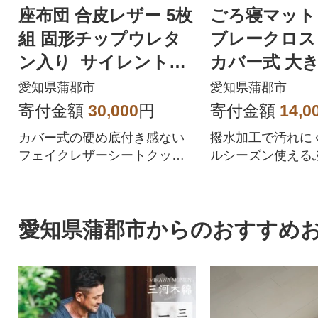
座布団 合皮レザー 5枚
ごろ寝マット
組 固形チップウレタ
ブレークロス
ン入り_サイレントブ
カバー式 大き
ラック【G0476】
布団 _チャコ
愛知県蒲郡市
愛知県蒲郡市
227】
寄付金額
30,000
円
寄付金額
14,0
カバー式の硬め底付き感ない
撥水加工で汚れに
フェイクレザーシートクッシ
ルシーズン使える
ョン。ペットにもおすすめ。
ッション。シンプ
おしゃれな色合い
愛知県蒲郡市からのおすすめ