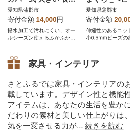
布団 _アイボリー【G0
【G0087】
愛知県蒲郡市
愛知県蒲郡市
227】
寄付金額
14,000
円
寄付金額
20,0
撥水加工で汚れにくい、オー
伸縮性のあるニッ
ルシーズン使えるふかふかク
小0.5mmビーズ
ッション。シンプルながらも
せ。カバーが洗え
おしゃれな色合いです。
感の高い抱き枕で
家具・インテリア
さとふるでは家具・インテリアの
載しています。デザイン性と機能
アイテムは、あなたの生活を豊か
だわりの素材と美しい仕上がりは
気を一変させる力が...
続きを読む