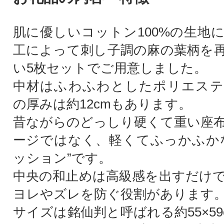
肌に優しいコットン100%の生地
工によって刺し子調の麻の葉柄を
い5枚セットでご用意しました。
中材はふわふわとしたポリエステ
の厚みは約12cmもあります。
昔ながらのどっしり硬くて重い座
ージではなく、軽くてふっかふか
ッション”です。
中央の和止めは高級感を出すだけ
ヨレやズレを防ぐ役割があります
サイズは銘仙判と呼ばれる約55×5