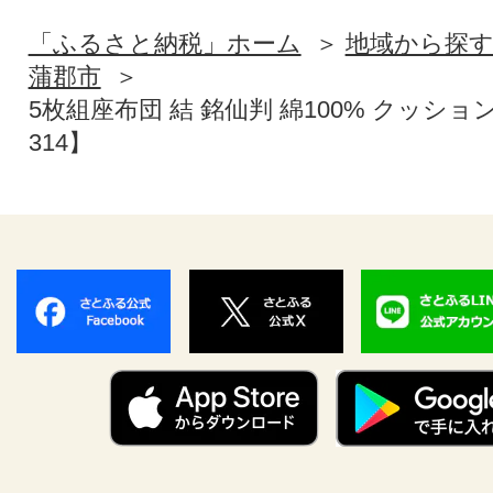
「ふるさと納税」ホーム
地域から探
蒲郡市
5枚組座布団 結 銘仙判 綿100% クッショ
314】