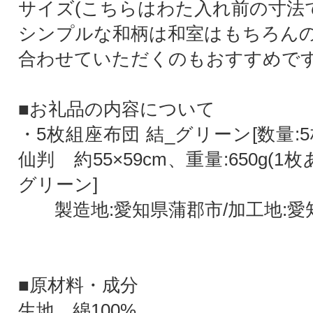
サイズ(こちらはわた入れ前の寸法
シンプルな和柄は和室はもちろん
合わせていただくのもおすすめで
■お礼品の内容について
・5枚組座布団 結_グリーン[数量:
仙判 約55×59cm、重量:650g(1
グリーン]
製造地:愛知県蒲郡市/加工地:愛
■原材料・成分
生地 綿100%