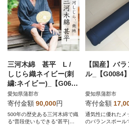
三河木綿 甚平 L /
【国産】バラ
しじら織ネイビー(刺
ル_【G0084
繍:ネイビー)_【G067
4】
愛知県蒲郡市
愛知県蒲郡市
寄付金額
90,000
円
寄付金額
17,0
500年の歴史ある三河木綿で織
通気性に優れたメ
る“普段使いもできる”甚平|涼
のバランスポール
を感じる、伝統の夏着
ながらエクササイズ