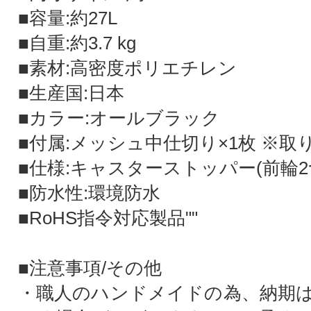
■容量:約27L
■自重:約3.7 kg
■素材:高密度ポリエチレン
■生産国:日本
■カラー:オールブラック
■付属:メッシュ中仕切り×1枚 ※取
■仕様:キャスターストッパー(前輪2
■防水性:環境防水
■RoHS指令対応製品""
■注意事項/その他
・職人のハンドメイドの為、納期