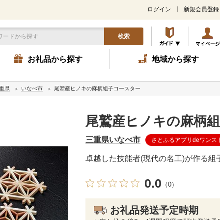
ログイン
新規会員登録
検索
お礼品から探す
地域から探す
重県
いなべ市
尾鷲産ヒノキの麻柄組子コースター
尾鷲産ヒノキの麻柄
三重県いなべ市
さとふるアプリdeワンス
卓越した技能者(現代の名工)が作る
0.0
（0）
お礼品発送予定時期