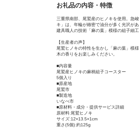
お礼品の内容・特徴
三重県南部、尾鷲産のヒノキを使用。急峻
キ」は、年輪が緻密で油分が多く光沢があ
建具職人の技術「麻の葉」模様の組子細工
【生産者の声】
尾鷲ヒノキの特性を生かし「麻の葉」模様
木の香りをお楽しみください。
■内容量
尾鷲産ヒノキの麻柄組子コースター
5個入り
■原産地
尾鷲市
■製造地
いなべ市
■原材料・成分・提供サービス詳細
原材料:尾鷲ヒノキ
サイズ:12×13.5×1cm
重さ(5個):約125g