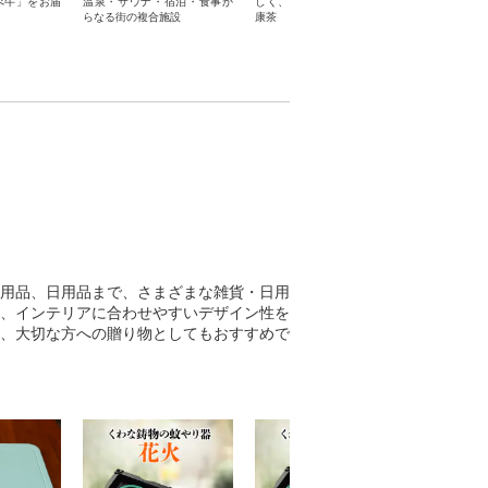
べ牛」をお届
温泉・サウナ・宿泊・食事か
しく、飲みやすく、便利な健
器」。こだ
らなる街の複合施設
康茶
けいたしま
用品、日用品まで、さまざまな雑貨・日用
、インテリアに合わせやすいデザイン性を
、大切な方への贈り物としてもおすすめで