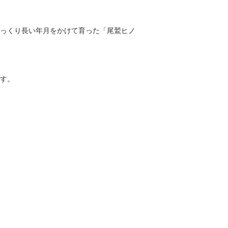
っくり長い年月をかけて育った「尾鷲ヒノ
す。