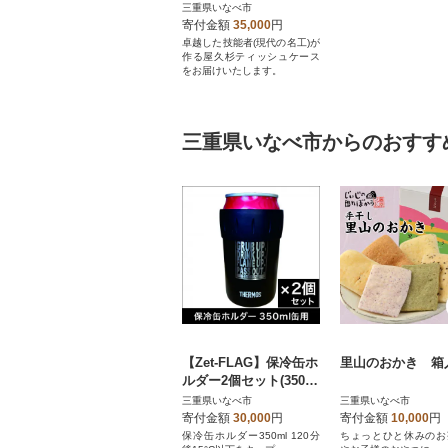
三重県いなべ市
寄付金額
35,000
円
卓越した技能者(現代の名工)が
作る屋久杉ティッシュケース
をお届けいたします。
三重県いなべ市からのおすす
【Zet-FLAG】保冷缶ホ
里山のおかき 箱
ルダー2個セット(350m
l缶)ビールやジュースの
三重県いなべ市
三重県いなべ市
飲み頃をキープ
寄付金額
30,000
円
寄付金額
10,000
円
保冷缶ホルダー350ml 120分
ちょっとひと休みのお