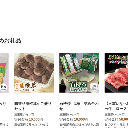
めお礼品
入り
贈答品用椎茸かご盛り
石榑茶 5種 詰め合わ
【三重いなべ
セット
せ
べ牛 ロース
用 1kg
三重県いなべ市
三重県いなべ市
三重県いなべ市
寄付金額
10,000
円
寄付金額
10,000
円
寄付金額
50,0
茶うけ
農福連携で育ったしいたけ
石榑茶5種類の違った味をお楽
食のプロも注目