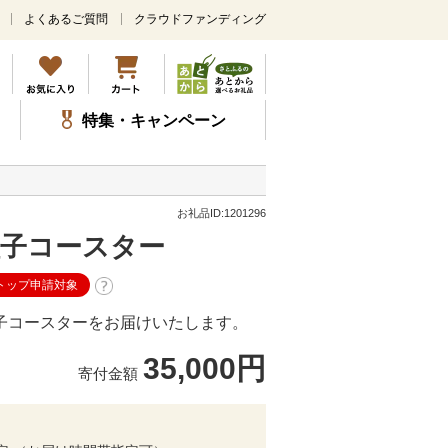
よくあるご質問
クラウドファンディング
メ
イ
ン
コ
ン
特集・キャンペーン
テ
ン
ツ
に
ス
お礼品ID:1201296
キ
組子コースター
ッ
プ
トップ申請対象
組子コースターをお届けいたします。
35,000円
寄付金額