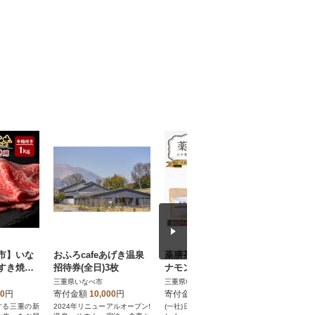
市】いな
おふろcafeあげき温泉
薬膳茶(薔薇・柚子・シ
ご当地マ
すき焼き
招待券(全日)3枚
ナモン)
やり器
三重県いなべ市
三重県いなべ市
三重県いな
00
円
寄付金額
10,000
円
寄付金額
10,000
円
寄付金額
する三重の新
2024年リニューアルオープン!
(一社)日本薬膳学会監修の美味
鋳物職人が