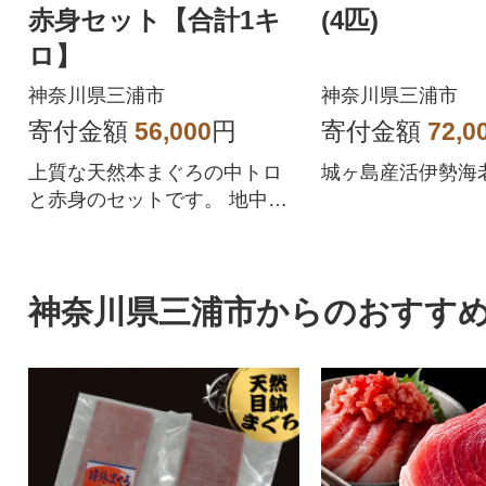
赤身セット【合計1キ
(4匹)
ロ】
神奈川県三浦市
神奈川県三浦市
寄付金額
56,000
円
寄付金額
72,0
上質な天然本まぐろの中トロ
城ヶ島産活伊勢海
と赤身のセットです。 地中海
で捕獲したマグロを船内で急
速冷凍し、その後市場近くに
ある マイナス60度の超低温冷
神奈川県三浦市からのおすす
蔵庫で保管されるので、新鮮
なまま味わえます。