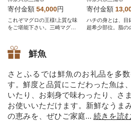
寄付金額
54,000
円
寄付金額
13,0
これぞマグロの王様!上質な味
ハチの身とは、目
をご堪能下さい。三崎マグロ
超希少部位。脂の
専門問屋として厳選したマグ
の身です。スーパ
ロをお届け致します。
手に入らない珍し
ぜひお試しくださ
鮮魚
さとふるでは鮮魚のお礼品を多数
す。鮮度と品質にこだわった魚は
いたり、お刺身で味わったり、さ
お使いいただけます。新鮮なうま
の恵みを、ぜひご家庭...
続きを読