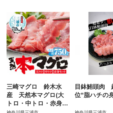
三崎マグロ 鈴木水
目鉢鮪頭肉 
産 天然本マグロ(大
位”脂ハチの身
トロ・中トロ・赤身)
セット
神奈川県三浦市
神奈川県三浦市