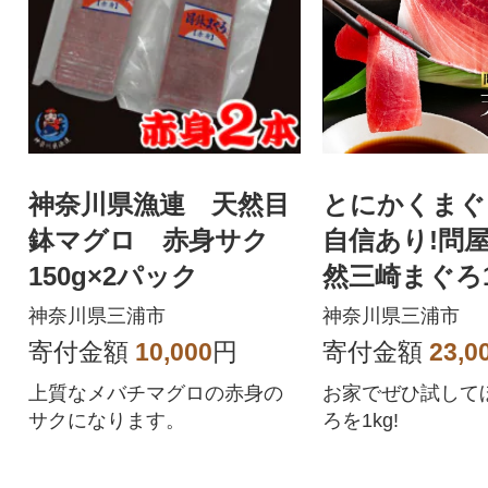
神奈川県漁連 天然目
とにかくまぐ
鉢マグロ 赤身サク
自信あり!問屋
150g×2パック
然三崎まぐろ1
ロや赤身 刺
神奈川県三浦市
神奈川県三浦市
漬け丼にも
寄付金額
10,000
円
寄付金額
23,0
上質なメバチマグロの赤身の
お家でぜひ試して
サクになります。
ろを1kg!