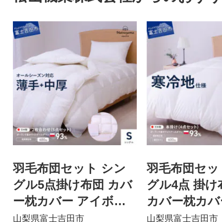
羽毛布団セット シン
羽毛布団セッ
グル5点掛け布団 カバ
グル4点 掛け
ー枕カバー アイボリ
カバー枕カバ
ー日本製2枚合わせポ
製 本掛け ポ
山梨県富士吉田市
山梨県富士吉田市