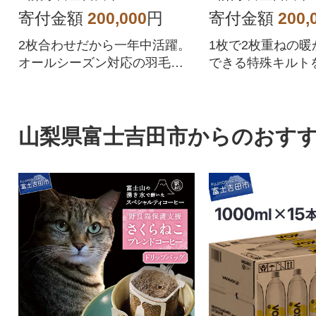
ーランド産グース
産グース 国
寄付金額
200,000
円
寄付金額
200,
2枚合わせだから一年中活躍。
1枚で2枚重ねの暖
オールシーズン対応の羽毛ふ
できる特殊キルト
とん。
した。
山梨県富士吉田市からのおす