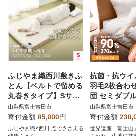
ふじやま織西川敷きふ
抗菌・抗ウイ
とん【ベルトで留める
羽毛2枚合わ
丸巻きタイプ】Sサイ
団 セミダブル
ズ
羽毛布団 国
山梨県富士吉田市
山梨県富士吉田市
毛ふとん】
寄付金額
85,000
円
寄付金額
230,
ふじやま織×西川 点でささえる
世界遺産「富士山
健康ふとん
られた、生地に抗