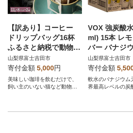
【訳あり】コーヒー
VOX 強炭酸水 
ドリップバッグ16杯
ml) 15本 
ふるさと納税で動物保
バー バナジウ
護 さくらねこ 野良猫
ース)
山梨県富士吉田市
山梨県富士吉田市
TNR活動支援
寄付金額
5,000
円
寄付金額
5,50
美味しい珈琲を飲むだけで、
軟水のバナジウム天
飼い主のいない猫など動物保
界最高レベルの炭酸
護活動にご参加いただけま
無糖 強炭酸水
す。