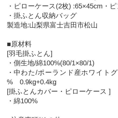
・ピローケース(2枚) :65×45cm・
・掛ふとん収納バッグ
製造地:山梨県富士吉田市松山
■原材料
[羽毛掛ふとん]
・側生地/綿100%(80/1×80/1)
・中わた/ポーランド産ホワイトグ
% 0.9kg+0.4kg
[掛ふとんカバー・ピローケース ]
・綿100%