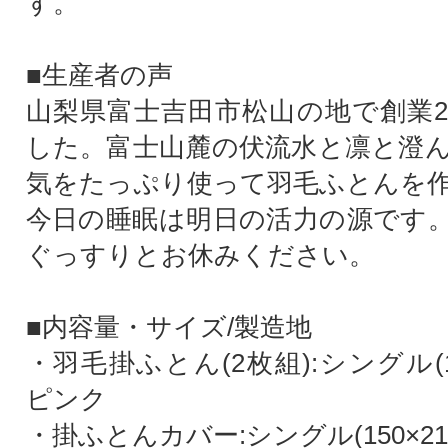
す。
■生産者の声
山梨県富士吉田市松山の地で創業2
した。富士山麓の伏流水と凛と澄
気をたっぷり使って羽毛ふとんを
今日の睡眠は明日の活力の源です
ぐっすりとお休みください。
■内容量・サイズ/製造地
・羽毛掛ふとん(2枚組):シングル(15
ピンク
・掛ふとんカバー:シングル(150×21