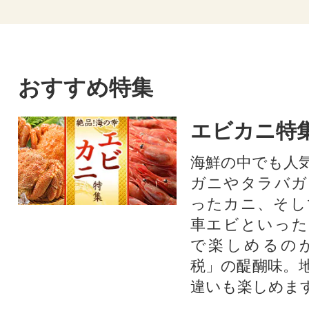
おすすめ特集
エビカニ特
海鮮の中でも人
ガニやタラバガ
ったカニ、そし
車エビといった
で楽しめるの
税」の醍醐味。
違いも楽しめま