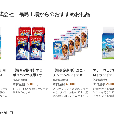
式会社 福島工場からのおすすめお礼品
子用
【毎月定期便】マミー
【毎月定期便】ユニ・
マナーウェア
スト4
ポコパンツ夜用 Lサイ
チャームペットデオシ
Mトラッドテ
ズ 32枚×4袋全2回
ートしっかり超吸収無
枚 4袋セット
福島県棚倉町
福島県棚倉町
福島県棚倉町
香消臭タイプワイド54
寄付金額
35,000
円
寄付金額
48,000
円
寄付金額
26,0
枚×4全2回
マーキ
おしっこ5回分の吸収パワーで
とにかくモレ・足濡れを何と
お出かけ・お部
安心。
夜モレあんしん。
かしたい方にお勧めです。驚
ング・そそうに安
歩・お
きの吸収力!モレ・ニオイも安
ドライブ・お散
心!
に。