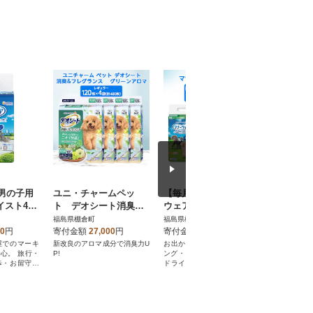
男の子用
ユニ・チャームペッ
【毎月定期便】マナー
ユニ・チ
イスト42
ト デオシート消臭&
ウェア男の子用SS青チ
ト デオ
フレグランス グリー
ェック・紺チェック48
り超吸収
福島県棚倉町
福島県棚倉町
福島県棚倉
ンアロマの香り レギ
枚×4袋全2回
プ ワイド
00
円
寄付金額
27,000
円
寄付金額
44,000
円
寄付金額
ュラー120枚×4
枚)
屋でのマーキ
新改良のアロマ成分で消臭力U
お出かけ・お部屋でのマーキ
とにかくモ
心。 旅行・
P!
ング・そそうに安心。 旅行・
かしたい方
歩・お留守番
ドライブ・お散歩・お留守番
きの吸収力
に。
心!