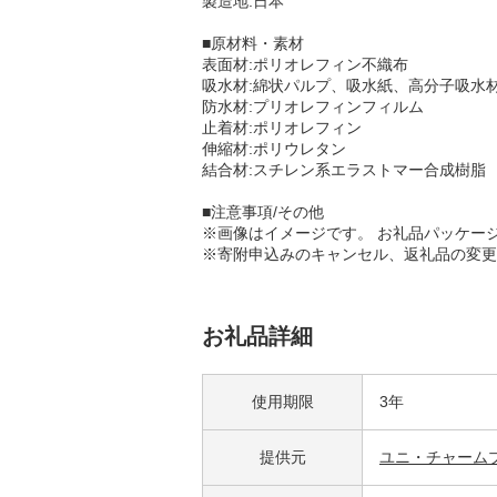
製造地:日本
■原材料・素材
表面材:ポリオレフィン不織布
吸水材:綿状パルプ、吸水紙、高分子吸水
防水材:プリオレフィンフィルム
止着材:ポリオレフィン
伸縮材:ポリウレタン
結合材:スチレン系エラストマー合成樹脂
■注意事項/その他
※画像はイメージです。 お礼品パッケー
※寄附申込みのキャンセル、返礼品の変更
お礼品詳細
使用期限
3年
提供元
ユニ・チャーム