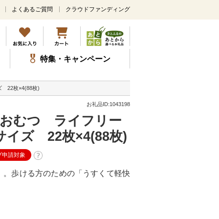
よくあるご質問
クラウドファンディング
メ
イ
ン
コ
ン
特集・キャンペーン
テ
ン
ツ
2枚×4(88枚)
に
ス
お礼品ID:1043198
キ
用おむつ ライフリー
ッ
プ
ズ 22枚×4(88枚)
プ申請対象
」。歩ける方のための「うすくて軽快