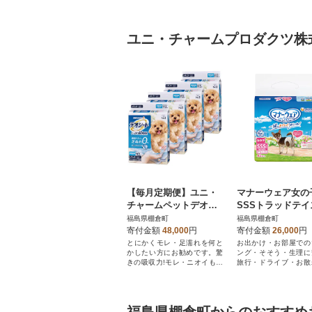
ユニ・チャームプロダクツ株
【毎月定期便】ユニ・
マナーウェア女の
チャームペットデオシ
SSSトラッドテイ
ートしっかり超吸収無
2枚 4袋セット
福島県棚倉町
福島県棚倉町
香消臭タイプレギュラ
寄付金額
48,000
円
寄付金額
26,000
円
ー112枚×4全2回
とにかくモレ・足濡れを何と
お出かけ・お部屋での
かしたい方にお勧めです。驚
ング・そそう・生理に
きの吸収力!モレ・ニオイも安
旅行・ドライブ・お散
心!
留守番に。