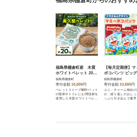
福島県棚倉町からのおすすめ
福島県棚倉町産 木質
【毎月定期便】マ
ホワイトペレット 20kg
ポコパンツ ビッグ
(10kg×2袋)
えもん 36枚×4袋
福島県棚倉町
福島県棚倉町
寄付金額
10,000
円
寄付金額
33,000
円
ペレットストーブ燃料!ペット
ユニ・チャーム独自の
の寝床やトイレにも!間伐材を
が、繰り返しのおしっ
使用した木質ホワイトペレッ
っぷり引き込んで素早
ト。
します。