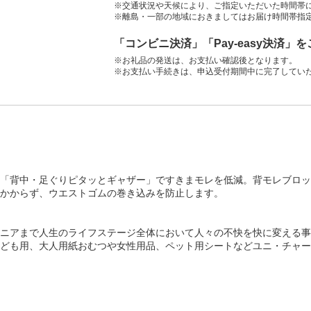
※交通状況や天候により、ご指定いただいた時間帯
※離島・一部の地域におきましてはお届け時間帯指
「コンビニ決済」「Pay-easy決済」
※お礼品の発送は、お支払い確認後となります。
※お支払い手続きは、申込受付期間中に完了してい
吸収。「背中・足ぐりピタッとギャザー」ですきまモレを低減。背モレブ
かからず、ウエストゴムの巻き込みを防止します。
ニアまで人生のライフステージ全体において人々の不快を快に変える事
ども用、大人用紙おむつや女性用品、ペット用シートなどユニ・チャー