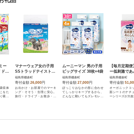
お礼品
ミー
マナーウェア女の子用
ムーニーマン 男の子用
【毎月定期便
 ドラ
SSトラッドテイスト38
ビッグサイズ 38枚×4袋
ー低刺激であ
全2回
枚 4袋セット
サイズ 46枚×
福島県棚倉町
福島県棚倉町
福島県棚倉町
寄付金額
26,000
円
寄付金額
27,000
円
寄付金額
51,0
吸収体
お出かけ・お部屋でのマーキ
ぽっこりおなかの形に合わせ
オーガニックコ
こをた
ング・そそう・生理に安心。
てしっかりキープするから、
面シートのナチ
く吸収
旅行・ドライブ・お散歩・お
どんなに動いてもズレモレ安
ーシリーズが大改
留守番に。
心。