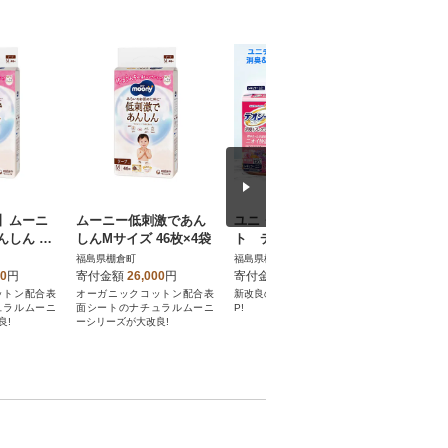
】ムーニ
ムーニー低刺激であん
ユニ・チャームペッ
ユニ・チ
んしん M
しんMサイズ 46枚×4袋
ト デオシート消臭&
ト デオ
4袋全2回
フレグランス フロー
り超吸収
福島県棚倉町
福島県棚倉町
福島県棚倉
ラルシャボンの香り
プ スー
00
円
寄付金額
26,000
円
寄付金額
27,000
円
寄付金額
レギュラー120枚×4
枚×4(92枚
ットン配合表
オーガニックコットン配合表
新改良のアロマ成分で消臭力U
とにかくモ
ュラルムーニ
面シートのナチュラルムーニ
P!
かしたい方
良!
ーシリーズが大改良!
きの吸収力
心!