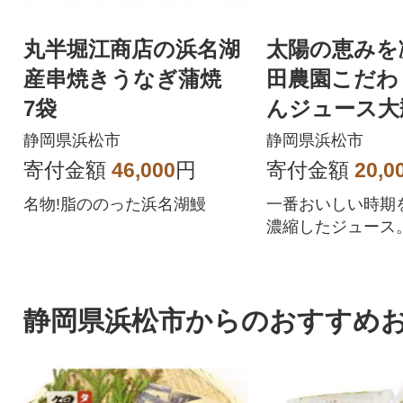
丸半堀江商店の浜名湖
太陽の恵みを
産串焼きうなぎ蒲焼
田農園こだわ
7袋
んジュース大
ト3本ギフト
静岡県浜松市
静岡県浜松市
寄付金額
46,000
円
寄付金額
20,0
名物!脂ののった浜名湖鰻
一番おいしい時期
濃縮したジュース
静岡県浜松市からのおすすめ