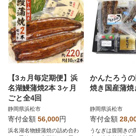
【3ヵ月毎定期便】浜
かんたろうの
名湖鰻蒲焼2本 3ヶ月
焼き国産蒲焼
ごと全4回
静岡県浜松市
静岡県浜松市
寄付金額
56,000
円
寄付金額
28,0
浜名湖名物鰻蒲焼の詰め合わ
うなぎは腹開きの