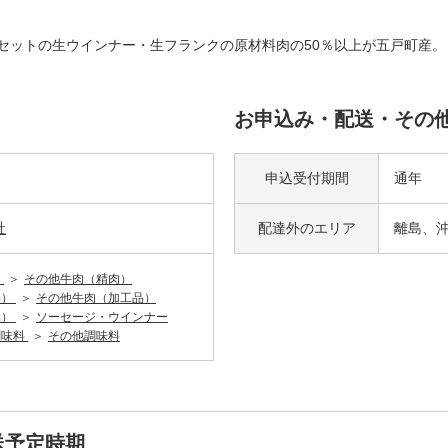
ーセットの生ウインナー・生フランクの原材料肉の50％以上が五戸町産。
お申込み・配送・その
）
申込受付期間
通年
社
配達外の
エリア
離島、
）
その他牛肉（精肉）
品）
その他牛肉（加工品）
品）
ソーセージ・ウインナー
調味料
その他調味料
送予定時期