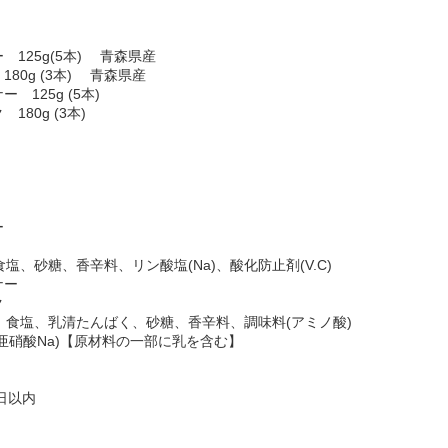
125g(5本) 青森県産
80g (3本) 青森県産
125g (5本)
80g (3本)
ー
塩、砂糖、香辛料、リン酸塩(Na)、酸化防止剤(V.C)
ナー
ク
ス、食塩、乳清たんばく、砂糖、香辛料、調味料(アミノ酸)
剤(亜硝酸Na)【原材料の一部に乳を含む】
日以内