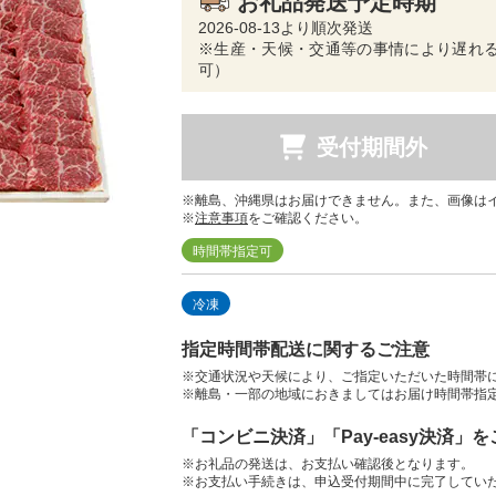
お礼品発送予定時期
2026-08-13より順次発送
※生産・天候・交通等の事情により遅れる
可）
受付期間外
※離島、沖縄県はお届けできません。また、画像は
※
注意事項
をご確認ください。
時間帯指定可
冷凍
指定時間帯配送に関するご注意
※交通状況や天候により、ご指定いただいた時間帯
※離島・一部の地域におきましてはお届け時間帯指
「コンビニ決済」「Pay-easy決済」
※お礼品の発送は、お支払い確認後となります。
※お支払い手続きは、申込受付期間中に完了してい