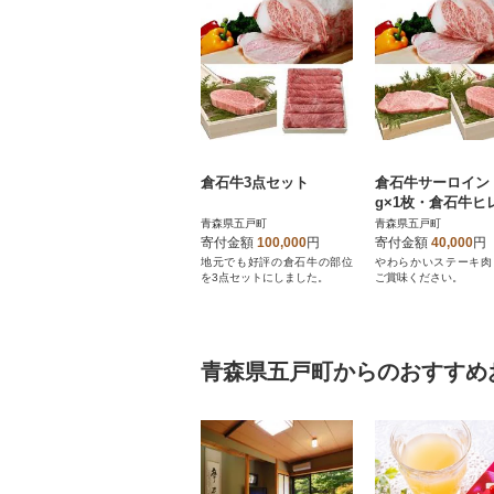
倉石牛3点セット
倉石牛サーロイン 
g×1枚・倉石牛ヒ
50g×1枚セット
青森県五戸町
青森県五戸町
寄付金額
100,000
円
寄付金額
40,000
円
地元でも好評の倉石牛の部位
やわらかいステーキ肉
を3点セットにしました。
ご賞味ください。
青森県五戸町からのおすすめ