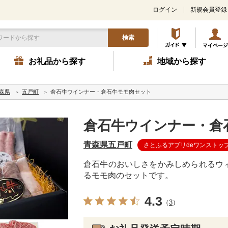
ログイン
新規会員登録
検索
お礼品から探す
地域から探す
森県
五戸町
倉石牛ウインナー・倉石牛モモ肉セット
倉石牛ウインナー・倉
青森県五戸町
さとふるアプリdeワンストッ
倉石牛のおいしさをかみしめられるウ
るモモ肉のセットです。
4.3
（
3
）