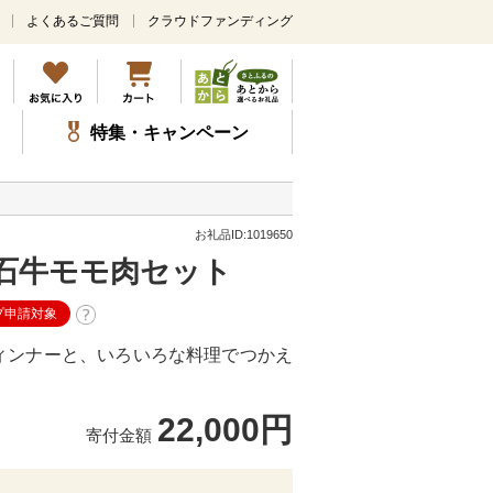
よくあるご質問
クラウドファンディング
メ
イ
ン
コ
ン
特集・キャンペーン
テ
ン
ツ
に
ス
お礼品ID:1019650
キ
石牛モモ肉セット
ッ
プ
プ申請対象
ィンナーと、いろいろな料理でつかえ
22,000円
寄付金額