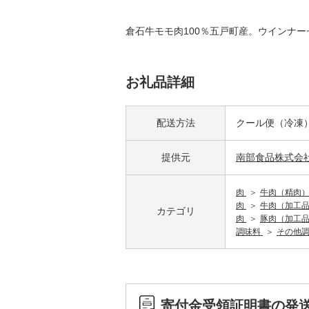
倉石牛モモ肉100％五戸町産。ウインナ
お礼品詳細
配送方法
クール便（冷凍
提供元
南部食品株式会
肉
牛肉（精肉
肉
牛肉（加工
カテゴリ
肉
豚肉（加工
調味料
その他
寄付金受領証明書の発