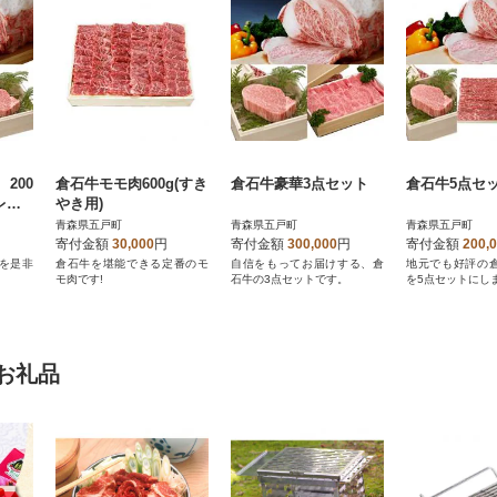
200
倉石牛モモ肉600g(すき
倉石牛豪華3点セット
倉石牛5点セ
レ 1
やき用)
青森県五戸町
青森県五戸町
青森県五戸町
寄付金額
30,000
円
寄付金額
300,000
円
寄付金額
200,
を是非
倉石牛を堪能できる定番のモ
自信をもってお届けする、倉
地元でも好評の
モ肉です!
石牛の3点セットです。
を5点セットにし
お礼品