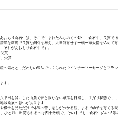
あおもり倉石牛は、そこで生まれたみちのくの銘牛「倉石牛」良質で適
清潔な環境で良質な飼料を与え、大量飼育せず一頭一頭愛情を込めて育
、それがあおもり倉石牛です。
」受賞
賞」受賞
産の素材とこだわりの製法でつくられたウインナーソーセージとフラン
ます。
和田・八甲田を背にした山麓で夢と限りない飛躍を目指し、手探り状態でこ
地域発展の願いがあります。
や様子を見ただけで体調の善し悪しが分かる程、まるで幼子を育てる親
、ひと月に出荷されるのは四十数頭で、その中でも「倉石牛(A4・5等