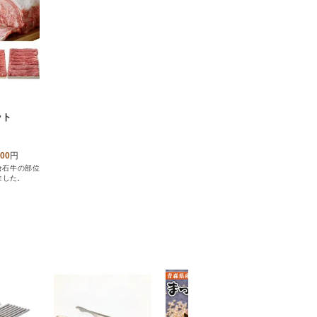
ット
000
円
倉石牛の部位
ました。