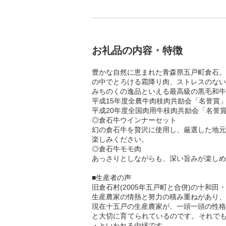
お礼品の内容・特徴
豊かな自然に恵まれた青森県五戸町倉石。
の中でとろける霜降り肉、ストレスのない
みちのくの逸品といえる最高級の黒毛和牛
平成15年度全農牛肉枝肉共励会「名誉賞
平成20年度全国肉用牛枝肉共励会「名誉
◎倉石牛ウインナーセット
幻の倉石牛を贅沢に使用し、厳選した地元
楽しみください。
◎倉石牛モモ肉
あっさりとしながらも、深い旨みが楽しめ
■生産者の声
旧倉石村(2005年五戸町と合併)の十
生産農家の情熱と努力の積み重ねがあり、
現在十五戸の生産農家が、一頭一頭の性格
と大切に育てられているのです。それでも
・といわれる由縁です。