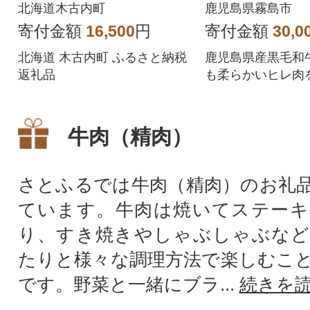
産】 C-06
北海道木古内町
鹿児島県霧島市
寄付金額
16,500
円
寄付金額
30,0
北海道 木古内町 ふるさと納税
鹿児島県産黒毛和
返礼品
も柔らかいヒレ肉を
×2の厚切りカット
牛肉（精肉）
さとふるでは牛肉（精肉）のお礼
ています。牛肉は焼いてステーキ
り、すき焼きやしゃぶしゃぶなど
たりと様々な調理方法で楽しむこ
です。野菜と一緒にブラ...
続きを