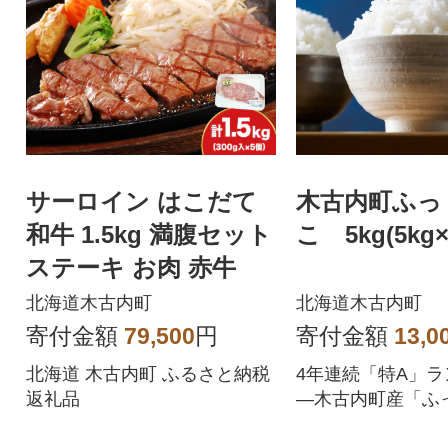
サーロイン はこだて
木古内町ふっ
和牛 1.5kg 満腹セット
こ 5kg(5kg×
ステーキ お肉 赤牛
北海道木古内町
北海道木古内町
寄付金額
79,500
円
寄付金額
13,0
北海道 木古内町 ふるさと納税
4年連続「特A」
返礼品
―木古内町産「ふ
米」 ★日本穀物検定協会主催