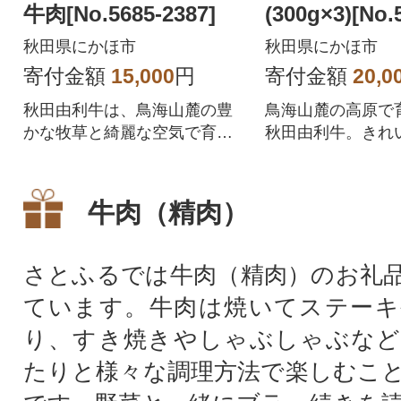
牛肉[No.5685-2387]
(300g×3)[No.
3]
秋田県にかほ市
秋田県にかほ市
寄付金額
15,000
円
寄付金額
20,0
秋田由利牛は、鳥海山麓の豊
鳥海山麓の高原で
かな牧草と綺麗な空気で育っ
秋田由利牛。きれ
た和牛です。鳥海山麓は豊富
豊かな牧草で育て
な草資源ときれいな水によ
の和牛です。ちょ
り、安全・安心で美味しい牛
き締まった肉質と
牛肉（精肉）
肉を生産するのにぴったりな
で、濃厚ですがく
自然環境と言われています。
ません。また、き
絶好の環境で育まれたその和
脂肪は「サシまで
さとふるでは牛肉（精肉）のお礼
牛は、ちょうど良い肉質と赤
言われる程。どう
ています。牛肉は焼いてステーキ
身、きめ細やかな脂肪で、サ
ださい。
シまで美味いと言われます。
り、すき焼きやしゃぶしゃぶなど
たりと様々な調理方法で楽しむこ