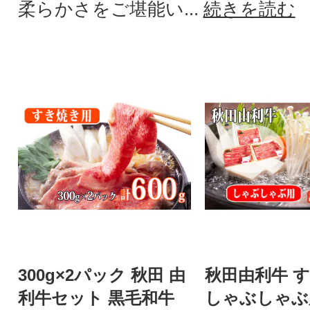
柔らかさをご堪能い...
続きを読む
300g×2パック 秋田 由
秋田由利牛 
利牛セット 黒毛和牛
しゃぶしゃぶ用