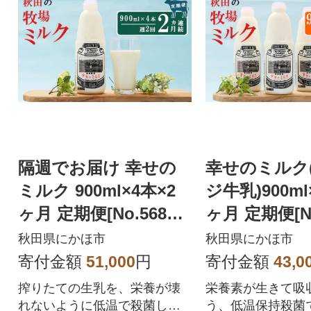
隔週でお届け 幸せの
幸せのミルク
ミルク 900ml×4本×2
ジ牛乳)900ml
ヶ月 定期便[No.5685-2
ヶ月 定期便[No
595]
564]
秋田県にかほ市
秋田県にかほ市
寄付金額
51,000
円
寄付金額
43,0
搾りたての生乳を、栄養が壊
栄養素が生きて吸
れないように低温で殺菌した
う、低温保持殺菌