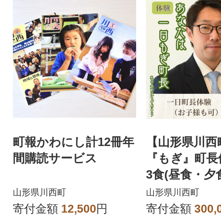
町報かわにし計12冊年
【山形県川西
間購読サービス
『もぎ』町長体
3食(昼食・夕
食)/1名様)
山形県川西町
山形県川西町
寄付金額
12,500
円
寄付金額
300,