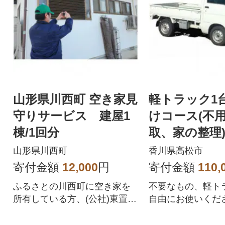
山形県川西町 空き家見
軽トラック1
守りサービス 建屋1
けコース(不
棟/1回分
取、家の整理
山形県川西町
香川県高松市
寄付金額
12,000
円
寄付金額
110,
ふるさとの川西町に空き家を
不要なもの、軽ト
所有している方、(公社)東置賜
自由にお使いくだ
シルバー人材センターの会員
します!
がお手伝いします。