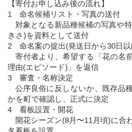
【寄付お申し込み後の流れ】
1 命名候補リスト・写真の送付
対象となる新品種候補の写真や特
きさ)を資料として送付
2 命名案の提出(発送日から30日以
寄付者より、希望する「花の名前
理由(エピソード)」を返信
3 審査・名称決定
公序良俗に反しないか、既存品種
かを町で確認し、正式に決定
4 看板設置・開花
開花シーズン(8月〜11月頃)に合
名看板を設置