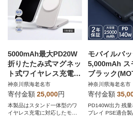
5000mAh最大PD20W
モバイルバッ
折りたたみ式マグネッ
5,000mAh
ト式ワイヤレス充電対
ブラック(MOT
応 モバイルバッテリ
01-BK)
神奈川県海老名市
神奈川県海老名市
ー グレー
寄付金額
25,000
円
寄付金額
35,0
本製品はスタンド一体型のワ
PD140W出力 残
イヤレス充電に対応したモバ
プレイ PSE適合
イルバッテリーです。
ケーブル付属 2年