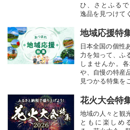
ひ、さとふるで
逸品を見つけて
地域応援特
日本全国の個性
力を知って、ふ
しませんか。各
や、自慢の特産
見つかる特集を
花火大会特集
地域の人々と観
ともに楽しめ