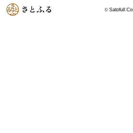
©
Satofull Co.