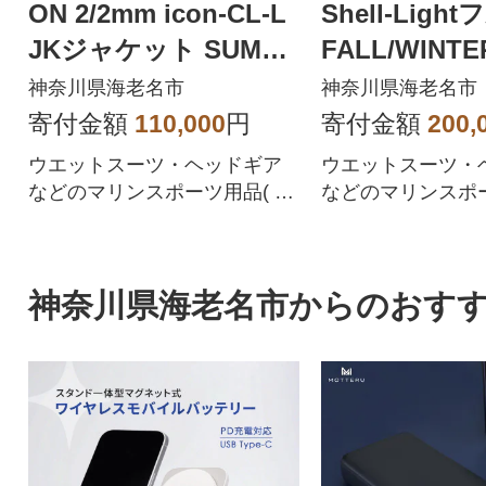
ON 2/2mm icon-CL-L
Shell-Lig
JKジャケット SUMM
FALL/WINT
ER仕様 L-R
神奈川県海老名市
神奈川県海老名市
寄付金額
110,000
円
寄付金額
200,
ウエットスーツ・ヘッドギア
ウエットスーツ・
などのマリンスポーツ用品( サ
などのマリンスポー
ーフィン・ダイビング など )揃
ーフィン・ダイビン
ってます!
ってます!
神奈川県海老名市からのおす