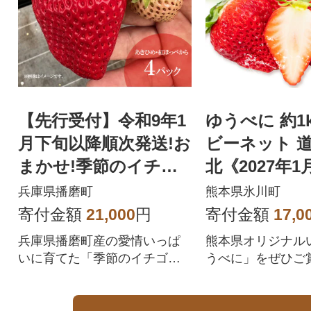
【先行受付】令和9年1
ゆうべに 約1
月下旬以降順次発送!お
ビーネット 
まかせ!季節のイチゴ
北《2027年1
(約260g)×4パック
月中旬頃出荷
兵庫県播磨町
熊本県氷川町
寄付金額
21,000
円
寄付金額
17,0
兵庫県播磨町産の愛情いっぱ
熊本県オリジナル
いに育てた「季節のイチゴ」
うべに」をぜひご
をお届けいたします。
い。