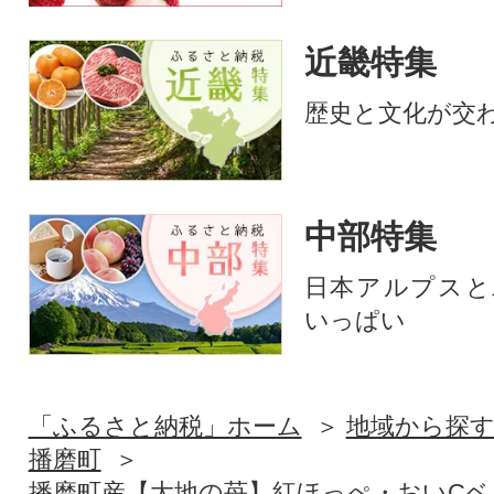
近畿特集
歴史と文化が交
中部特集
日本アルプスと
いっぱい
「ふるさと納税」ホーム
地域から探
播磨町
播磨町産【大地の苺】紅ほっぺ・おいCベリー