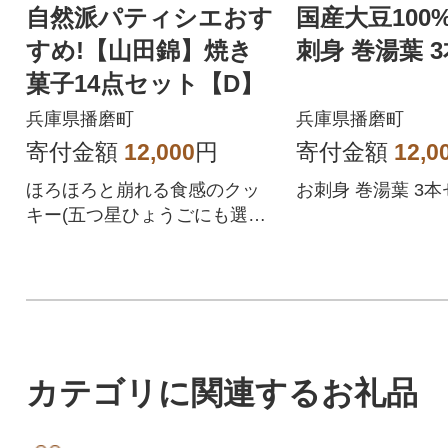
自然派パティシエおす
国産大豆100
すめ!【山田錦】焼き
刺身 巻湯葉 
菓子14点セット【D】
兵庫県播磨町
兵庫県播磨町
寄付金額
12,000
円
寄付金額
12,0
ほろほろと崩れる食感のクッ
お刺身 巻湯葉 3本
キー(五つ星ひょうごにも選定)
と山田錦のフロランタンの詰
め合わせです。
カテゴリに関連するお礼品