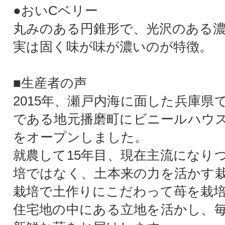
●おいCベリー
丸みのある円錐形で、光沢のある
実は固く味が味が濃いのが特徴。
■生産者の声
2015年、瀬戸内海に面した兵庫県
である地元播磨町にビニールハウ
をオープンしました。
就農して15年目、現在主流になり
培ではなく、土本来の力を活かす
栽培で土作りにこだわって苺を栽
住宅地の中にある立地を活かし、