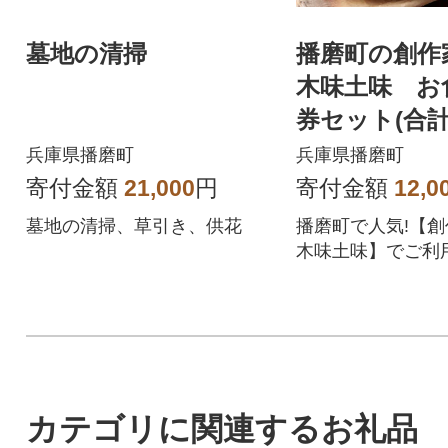
墓地の清掃
播磨町の創作
木味土味 お
券セット(合計
分)
兵庫県播磨町
兵庫県播磨町
寄付金額
21,000
円
寄付金額
12,0
墓地の清掃、草引き、供花
播磨町で人気!【
木味土味】でご利
るお食事商品券の
す。
カテゴリに関連するお礼品