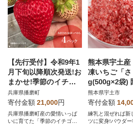
【先行受付】令和9年1
熊本県宇土産
月下旬以降順次発送!お
凍いちご「さ
まかせ!季節のイチゴ
g(500g×2袋
(約260g)×4パック
兵庫県播磨町
熊本県宇土市
寄付金額
21,000
円
寄付金額
14,0
兵庫県播磨町産の愛情いっぱ
練乳と混ぜれば新
いに育てた「季節のイチゴ」
ツに変身!パウダ
をお届けいたします。
ちごです。