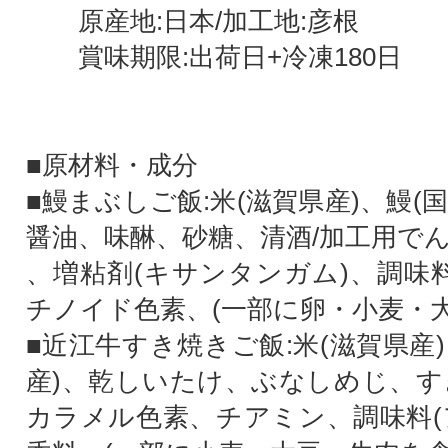
原産地:日本/加工地:彦根
賞味期限:出荷日+冷凍180日
■原材料・成分
■鰻まぶしご飯:米(滋賀県産)、鰻(
醤油、味醂、砂糖、清酒/加工用でん
、増粘剤(キサンタンガム)、調味料
チノイド色素、(一部に卵・小麦・大
■近江牛すき焼きご飯:米(滋賀県産
産)、乾しいたけ、ぶなしめじ、す
カラメル色素、チアミン、調味料(