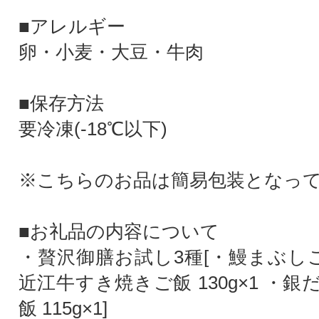
■アレルギー
卵・小麦・大豆・牛肉
■保存方法
要冷凍(-18℃以下)
※こちらのお品は簡易包装となっ
■お礼品の内容について
・贅沢御膳お試し3種[・鰻まぶしご飯 
近江牛すき焼きご飯 130g×1 ・
飯 115g×1]