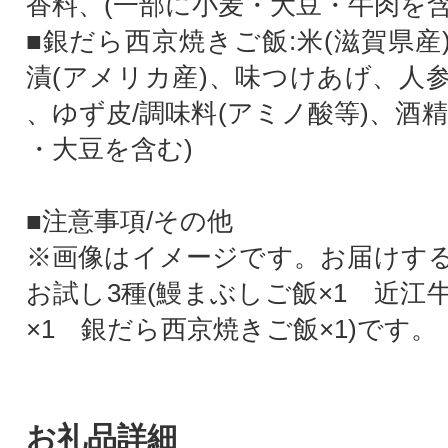
香料、(一部に小麦・大豆・牛肉を含
■銀だら西京焼きご飯:米(滋賀県産
漬(アメリカ産)、味つけあげ、人
、ゆず皮/調味料(アミノ酸等)、酒
・大豆を含む)
■注意事項/その他
※画像はイメージです。お届けす
お試し3種(鰻まぶしご飯×1 近江
×1 銀だら西京焼きご飯×1)です。
お礼品詳細