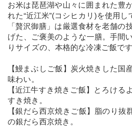
お米は琵琶湖や山々に囲まれた豊
れた“近江米”(コシヒカリ)を使用
「贅沢御膳」は厳選食材を老舗の
げた、ご褒美のような一膳。手間
りサイズの、本格的な冷凍ご飯で
【鰻まぶしご飯】炭火焼きした国
味わい。
【近江牛すき焼きご飯】とろける
すき焼き。
【銀だら西京焼きご飯】脂のり抜
の銀だら西京焼き。