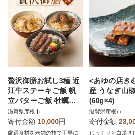
贅沢御膳お試し3種 近
<あゆの店きむ
江牛ステーキご飯 帆
産 うなぎ山椒
立バターご飯 牡蠣う
(60g×4)
ま煮ご飯 レンジでチ
滋賀県彦根市
滋賀県彦根市
ンで簡単調理
寄付金額
10,000
円
寄付金額
23,0
厳選食材を老舗の技で丁寧に
じっくりと白焼き