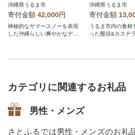
おきなわサマースノ
沖縄県うるま市
沖縄県うるま市
ー 251171
寄付金額
42,000
円
寄付金額
13,0
神秘的なサマースノーを表現
うるま市内の食材
した沖縄らしい爽やかなデザ
った饅頭&カステ
インの1着!
カテゴリに関連するお礼品
男性・メンズ
さとふるでは男性・メンズのお礼