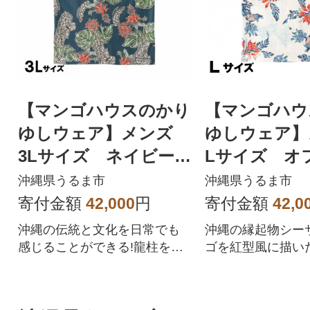
【マンゴハウスのかり
【マンゴハウ
ゆしウェア】メンズ
ゆしウェア
3Lサイズ ネイビー
Lサイズ オ
龍柱デイゴ 251161
ー 寿ゆいま
沖縄県うるま市
沖縄県うるま市
サー 251170
寄付金額
42,000
円
寄付金額
42,0
沖縄の伝統と文化を日常でも
沖縄の縁起物シー
感じることができる!龍柱をモ
ゴを紅型風に描い
チーフにした1着!
デザイン。