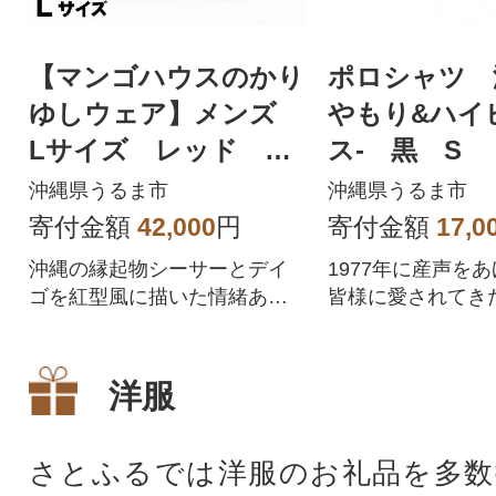
【マンゴハウスのかり
ポロシャツ 
ゆしウェア】メンズ
やもり&ハイ
Lサイズ レッド 寿
ス- 黒 S
ゆいまーるシーサー
沖縄県うるま市
沖縄県うるま市
251170
寄付金額
42,000
円
寄付金額
17,0
沖縄の縁起物シーサーとデイ
1977年に産声を
ゴを紅型風に描いた情緒ある
皆様に愛されてき
デザイン。
ロシャツです。
洋服
さとふるでは洋服のお礼品を多数