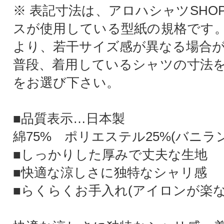
※ 表記寸法は、アロハシャツSHO
スが使用している型紙の規格です
より、若干サイズ感が異なる場合
普段、着用しているシャツの寸法
をお選び下さい。
■品質表示…日本製
綿75% ポリエステル25%(バニラ
■しっかりした厚みで丈夫な生地
■快適な涼しさに独特なシャリ感
■らくらくお手入れ(アイロンが楽な