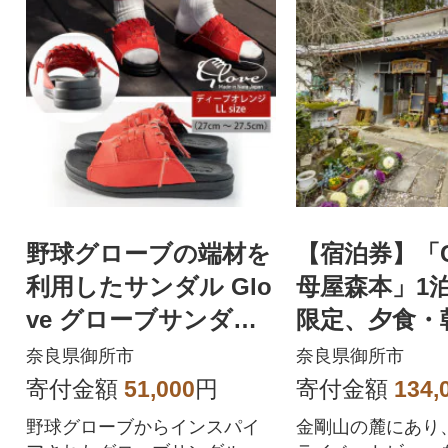
野球グローブの端材を
【宿泊券】「C
利用したサンダル Glo
母屋森本」1泊
ve グローブサンダル
限定、夕食・
(ディープオレンジ)LL
き、お土産(農
奈良県御所市
奈良県御所市
【御所市】
様券
寄付金額
51,000
円
寄付金額
134,
野球グローブからインスパイ
金剛山の麓にあり