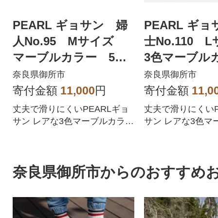
PEARL ギョサン 婦
PEARL ギョサン 紳
人No.95 Mサイズ
士No.110
マーブルカラー 5MB
3色マーブルカラ
W
KWY
奈良県御所市
奈良県御所市
寄付金額
11,000
円
寄付金額
11,0
丈夫で滑りにくいPEARLギョ
丈夫で滑りにくいP
サン レアな3色マーブルカラー
サン レアな3色マ
です。
です。
奈良県御所市からのおすすめ