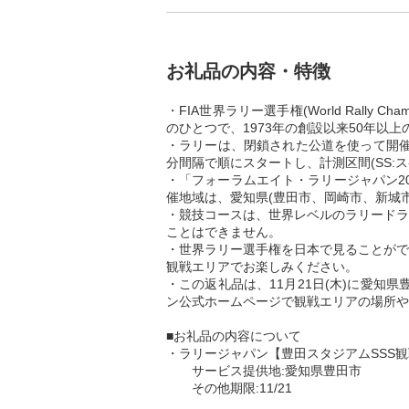
お礼品の内容・特徴
・FIA世界ラリー選手権(World Rally
のひとつで、1973年の創設以来50年以
・ラリーは、閉鎖された公道を使って開催
分間隔で順にスタートし、計測区間(SS
・「フォーラムエイト・ラリージャパン20
催地域は、愛知県(豊田市、岡崎市、新城市、
・競技コースは、世界レベルのラリードラ
ことはできません。
・世界ラリー選手権を日本で見ることがで
観戦エリアでお楽しみください。
・この返礼品は、11月21日(木)に愛知
ン公式ホームページで観戦エリアの場所や
■お礼品の内容について
・ラリージャパン【豊田スタジアムSSS観戦券
サービス提供地:愛知県豊田市
その他期限:11/21