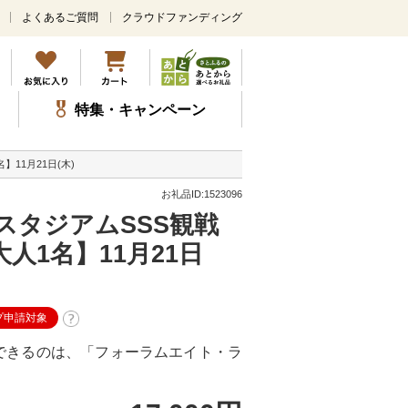
よくあるご質問
クラウドファンディング
メ
イ
ン
コ
ン
特集・キャンペーン
テ
ン
ツ
11月21日(木)
に
ス
お礼品ID:1523096
キ
スタジアムSSS観戦
ッ
プ
人1名】11月21日
プ申請対象
できるのは、「フォーラムエイト・ラ