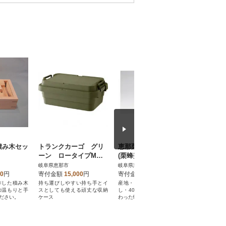
積み木セッ
トランクカーゴ グリ
恵那栗蜂蜜1本セット
恵那蜂蜜
ーン ロータイプM 1
(栗蜂蜜300g1本)
りセット(
個
本、百花蜂
岐阜県恵那市
岐阜県恵那市
岐阜県恵那
00
円
寄付金額
15,000
円
寄付金額
12,000
円
寄付金額
作した積み木
持ち運びしやすい持ち手とイ
産地・蜜源・新鮮・混ぜ物な
産地・蜜源
の温もりと手
スとしても使える頑丈な収納
し・40°C超え加熱なしにこだ
し・40°C
ださい。
ケース
わった蜂蜜です。
わった蜂蜜