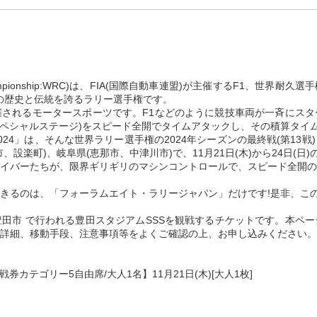
 Championship:WRC)は、FIA(国際自動車連盟)が主催するF1、世界
上の歴史と伝統を誇るラリー選手権です。
されるモータースポーツです。F1などのように競技車両が一斉にスタ
:スペシャルステージ)をスピード全開でタイムアタックし、その積算タイ
24」は、そんな世界ラリー選手権の2024年シーズンの最終戦(第13
設楽町)、岐阜県(恵那市、中津川市)で、11月21日(木)から24日(日)
イバーたちが、限界ギリギリのマシンコントロールで、スピード全開の
きるのは、「フォーラムエイト・ラリージャパン」だけです!是非、この
県豊田市 で行われる豊田スタジアムSSSを観戦するチケットです。本
詳細、移動手段、注意事項等をよくご確認の上、お申し込みください。
カテゴリー5自由席/大人1名】11月21日(木)[大人1枚]