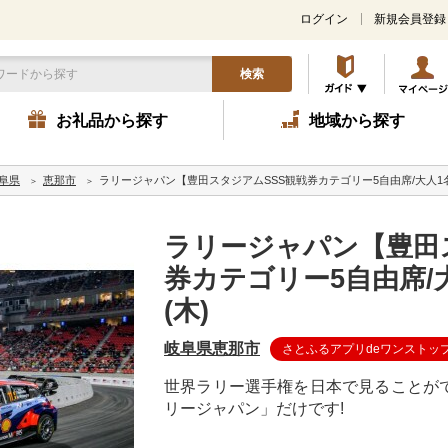
ログイン
新規会員登録
検索
お礼品から探す
地域から探す
阜県
恵那市
ラリージャパン【豊田スタジアムSSS観戦券カテゴリー5自由席/大人1名】
ラリージャパン【豊田
券カテゴリー5自由席/大
(木)
岐阜県恵那市
さとふるアプリdeワンストッ
世界ラリー選手権を日本で見ることが
リージャパン」だけです!