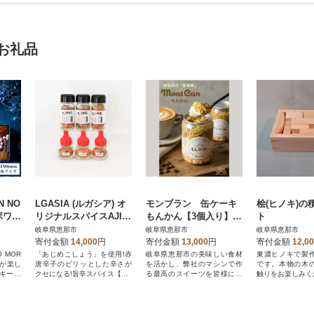
お礼品
 NO
LGASIA (ルガシア) オ
モンブラン 缶ケーキ
桧(ヒノキ)の
ィボワ
リジナルスパイスAJIM
もんかん【3個入り】
ト
E 15g×3本,50g×3本
恵那栗使用
岐阜県恵那市
岐阜県恵那市
岐阜県恵那市
寄付金額
14,000
円
寄付金額
13,000
円
寄付金額
12,0
 MOR
「あじめこしょう」を使用!赤
岐阜県恵那市の美味しい食材
東濃ヒノキで製
感が楽し
唐辛子のピリッとした辛さが
を活かし、弊社のマシンで作
です。本物の木
キーボ
クセになる!旨辛スパイス【AJI
る最高のスイーツを皆様にお
触りをお楽しみく
ME】
届けします!