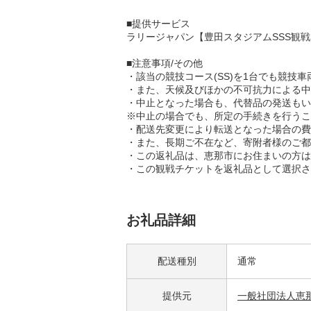
■提供サービス
ラリージャパン【豊田スタジアムSSS観戦券
■注意事項/その他
・該当の競技コース(SS)を1台でも競
・また、天候及びほかの不可抗力による中
・中止となった場合も、代替品の発送もい
※中止の場合でも、所定の手続きを行うこ
・配送先変更により転送となった場合の費
・また、長期ご不在など、寄附者様のご都
・この返礼品は、恵那市にお住まいの方は
・この観戦チケットを返礼品として選択さ
お礼品詳細
配送種別
通常
提供元
一般社団法人恵