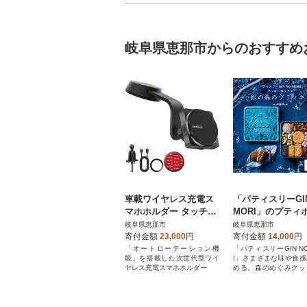
岐阜県恵那市からのおすすめ
車載ワイヤレス充電ス
「パティスリーGIN
マホホルダー タッチ式
MORI」のプテ
自動回転 サイバースト
150mm缶サイズ
岐阜県恵那市
岐阜県恵那市
ーク 岐阜県恵那市 CK-
寄付金額
23,000
円
寄付金額
14,000
円
A26
「オートローテーション機
「パティスリーGIN NO
能」を搭載した次世代型ワイ
I」さまざまな味や食
ヤレス充電スマホホルダー
める。森のめぐみクッ
ックス