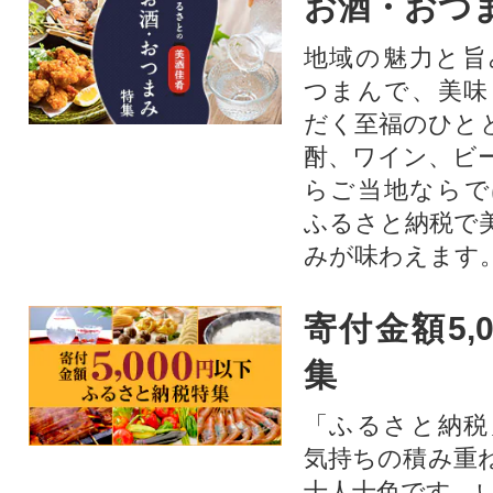
お酒・おつ
地域の魅力と旨
つまんで、美味
だく至福のひと
酎、ワイン、ビ
らご当地ならで
ふるさと納税で
みが味わえます
寄付金額5,
集
「ふるさと納税
気持ちの積み重
十人十色です。