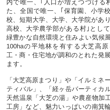
内で唯一、｢人口が増えつづける
た、全国で唯一、｢保育園、小学
校、短期大学、大学、大学院があ
高校、大学農学部がある村｣とし
緑豊かな自然環境と住みよい気候
100haの平地林を有する大芝高
工・商・住宅地が調和のとれた発
ます。
「大芝高原まつり」や「イルミネ
ティバル」、「経ヶ岳バーティカ
天然温泉「大芝の湯」や農産物加
工房」など、魅力いっぱいの南箕