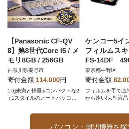
【Panasonic CF-QV
ケンコー5イ
8】第8世代Core i5 / メ
フィルムスキ
モリ8GB / 256GB
FS-14DF 49
5521
神奈川県秦野市
東京都中野区
寄付金額
114,000
円
寄付金額
82,0
1kg未満と軽量&コンパクトな2
フィルムを手で直
in1スタイルのノートパソコン
から速い!大型液晶
です。
300万画素フィル
ー。
パソコン・周辺機器を探