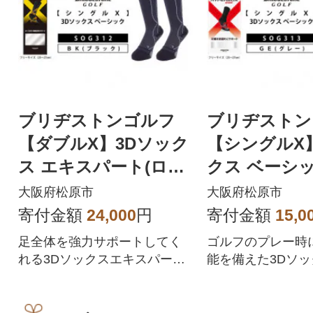
ブリヂストンゴルフ
ブリヂスト
【ダブルX】3Dソック
【シングルX
ス エキスパート(ロン
クス ベーシッ
グ)(2足セット)ブラッ
セット) 
大阪府松原市
大阪府松原市
クSOG312
靴下SOG313
寄付金額
24,000
円
寄付金額
15,0
足全体を強力サポートしてく
ゴルフのプレー時
れる3Dソックスエキスパート
能を備えた3Dソ
機能付きのソックス。
ック。