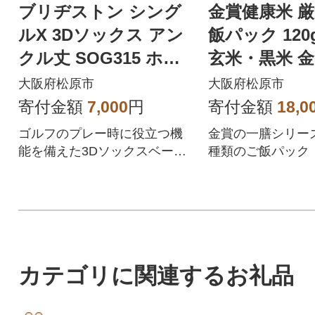
ブリヂストン シング
金賞健康米 厳
ルX 3Dソックス アン
飯パック 120
クル丈 SOG315 ホワ
玄米・黒米 
イト 25～27cm
き 十六雑穀 
大阪府松原市
大阪府松原市
各4
寄付金額
7,000
円
寄付金額
18,0
ゴルフのプレー時に役立つ機
金賞の一膳シリーズ
能を備えた3Dソックスベーシ
種類のご飯パック
ック。
米、金のいぶき、
米」をお届けしま
カテゴリに関連するお礼品