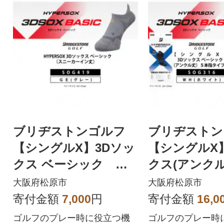
ブリヂストンゴルフ
ブリヂストン
【シングルX】3Dソッ
【シングルX
クス ベーシック ス
クス(アンクル
ニーカーイン丈 グレ
指 白 2足セ
大阪府松原市
大阪府松原市
ー SOG419
G316
寄付金額
7,000
円
寄付金額
16,0
ゴルフのプレー時に役立つ機
ゴルフのプレー時