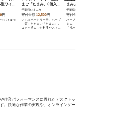
.6型ワイ
まご「たまみ」6個入×
まみ」コク旨仕立て10
P)
20×108
10パック+割れ保障2パ
個入×10パック+割れ保
千葉県いすみ市
千葉県いすみ市
千葉県いす
シュ品
ック
障10個×2パック付
00
円
寄付金額
12,500
円
寄付金額
18,000
円
寄付金額
なモバイルモ
いすみポートリー産、ハーブ
ハーブで大事に育てた卵「た
新鮮なニシ
で育てたたまご「たまみ」。
まみ」たまごの「コク」と
を取り出し
コクと旨みでお料理やスィー
「旨み」を強く感じる色鮮や
上げた塩数
ツがおいしくなります。
かなたまごです。
や作業パフォーマンスに優れたデスクトッ
す。快適な作業の実現や、オンラインゲー