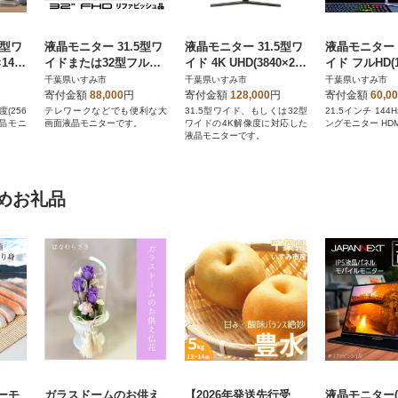
5型ワ
液晶モニター 31.5型ワ
液晶モニター 31.5型ワ
液晶モニター 2
144
イドまたは32型フルHD
イド 4K UHD(3840×216
イド フルHD(1
ュ品
(1920×1080)リファビッ
0) リファビッシュ品
0) 144Hz対
千葉県いすみ市
千葉県いすみ市
千葉県いすみ市
シュ品
ッシュ品
寄付金額
88,000
円
寄付金額
128,000
円
寄付金額
60,0
度(256
テレワークなどでも便利な大
31.5型ワイド、もしくは32型
21.5インチ 14
液晶モニ
画面液晶モニターです。
ワイドの4K解像度に対応した
ングモニター HDM
液晶モニターです。
めお礼品
ーモ
ガラスドームのお供え
【2026年発送先行受
液晶モニター