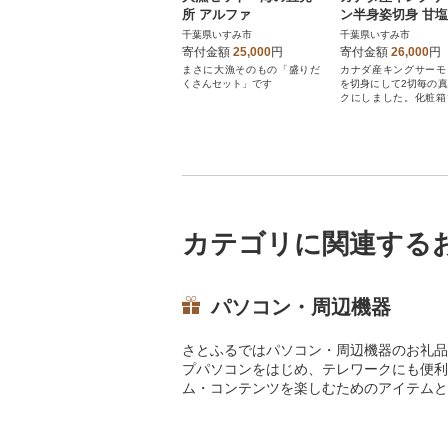
所 アルファ
ン半身姿切身 甘塩 1
g
千葉県いすみ市
千葉県いすみ市
寄付金額
25,000
円
寄付金額
26,000
円
まさに大漁そのもの「盛りだ
カナダ産キングサーモ
くさんセット」です
を切身にして2切毎の
クにしました。化粧箱
に大変おすすめです。
カテゴリに関連する
パソコン・周辺機器
さとふるではパソコン・周辺機器のお礼品
プパソコンをはじめ、テレワークにも便利
ム・コンテンツを楽しむためのアイテムと