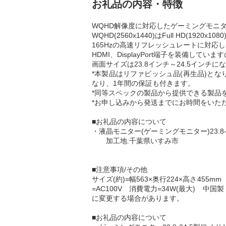
お礼品の内容・特徴
WQHD解像度に対応したゲーミングモニ
WQHD(2560x1440)はFull HD
165Hzの高速リフレッシュレートに対応
HDMI、DisplayPort端子を装備し
画面サイズは23.8インチ～24.5インチに
*本製品はリファビッシュ品(再生品)と
なり、1年間の保証も付きます。
*同等スペックの製品から提供できる製品
*お申し込みから発送までにお時間をいた
■お礼品の内容について
・液晶モニター(ゲーミングモニター)23.8-24
加工地:千葉県いすみ市
■注意事項/その他
サイズ(約)=幅563×奥行224×高さ455mm
=AC100V 消費電力=34W(最大)
に変更する場合があります。
■お礼品の内容について