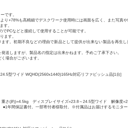
ターです。
(1920x1080)より+78%も高精細でデスクワーク使用時には画面を広く、
します。
ていますのでPCなどと接続して使用することが可能です。
なります。
なります。初期不良などの理由で新品として提供が出来ない製品を再生
を発送しますが、製品名の指定は出来かねます。予めご了承下さい。
だく場合がございます。
.5型ワイド WQHD(2560x1440)165Hz対応リファビッシュ品[1台]
 重さ(約)=4.5kg ディスプレイサイズ=23.8～24.5型ワイド 解像度=256
 中国製 ●1年間保証書付。一部寄付者様取付。※付属品はお届けするモニ