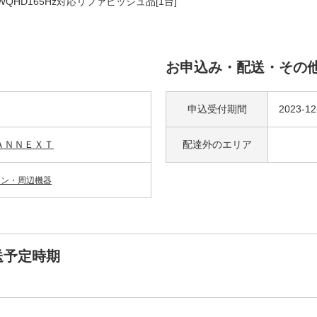
WQHD165Hz対応リファビッシュ品[1台]
お申込み・配送・その
申込受付期間
2023-1
ＡＮＮＥＸＴ
配達外の
エリア
コン・周辺機器
送予定時期