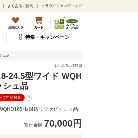
よくあるご質問
クラウドファンディング
メ
イ
ン
コ
ン
特集・キャンペーン
テ
ン
ツ
ッシュ品
に
ス
お礼品ID:1467012
キ
-24.5型ワイド WQH
ッ
プ
ッシュ品
ップ申請対象
 WQHD165Hz対応リファビッシュ品
70,000円
寄付金額