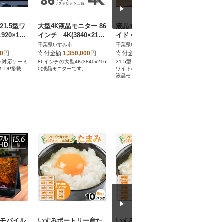
1.5型ワ
大型4K液晶モニター 86
液晶モニター31.5型ワ
液晶モニ
920×108
インチ 4K(3840×216
イド 4K UHD(3840x216
モニター)
応 リファビ
0)リファビッシュ品
0)USB-C給電対応リフ
ド 4K(38
千葉県いすみ市
千葉県いすみ市
千葉県いす
ァビッシュ品
ファビッ
00
円
寄付金額
1,350,000
円
寄付金額
135,000
円
寄付金額
4Hz対応ゲーミ
86インチの大型4K(3840x216
31.5型ワイド、もしくは32型
持ち運びが
I DP搭載
0)液晶モニターです。
ワイドの4K解像度に対応した
応のモバイ
液晶モニター USB-C給電対応
(モバイル
いすみポートリー産た
いすみポートリー「た
塩数の子 1