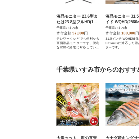
液晶モニター 23.6型ま
液晶モニター 31.
たは23.8型フルHD(192
イド WQHD(2560×
0×1080)USB-C給電リ
0) リファビッシ
千葉県いすみ市
千葉県いすみ市
ファビッシュ品
寄付金額
57,000
円
寄付金額
100,000
円
テレワークなどでも便利な大
31.5インチ WQHD解像
画面液晶モニターです。便利
0×1440)に対応した
なUSB-C給電に対応していま
ターです。
す。
千葉県いすみ市からのおすす
大漁セット 海の直売
カナダ産キングサ