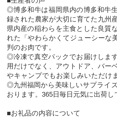
■生産者の声
◎博多和牛は福岡県内の博多和牛
録された農家が大切に育てた九州
県内産の稲わらを主食とした良質
れた「やわらかくてジューシーな
判のお肉です。
◎冷凍で真空パックでお届けしま
用だけでなく、アウトドア、バーベ
やキャンプでもお楽しみいただけ
◎九州福岡から美味しいサプライ
おります。365日毎日元気に出荷
■お礼品の内容について