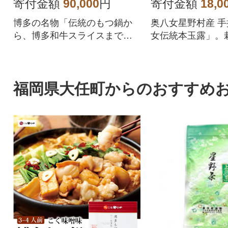
町)全6回
寄付金額
90,000
円
寄付金額
18,0
博多の名物「伝統のもつ鍋か
奥八女星野村産 
ら、博多和牛スライスまで」3
女伝統本玉露」。
種をお届け。
の農薬・化学肥料
[特別栽培茶]。
福岡県大任町からのおすすめ