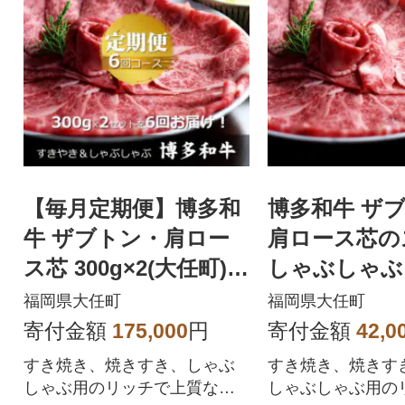
【毎月定期便】博多和
博多和牛 ザ
牛 ザブトン・肩ロー
肩ロース芯の
ス芯 300g×2(大任町)全
しゃぶしゃぶ
6回
き用 6人前(大
福岡県大任町
福岡県大任町
寄付金額
175,000
円
寄付金額
42,0
すき焼き、焼きすき、しゃぶ
すき焼き、焼きすき
しゃぶ用のリッチで上質な黒
しゃぶしゃぶ用の