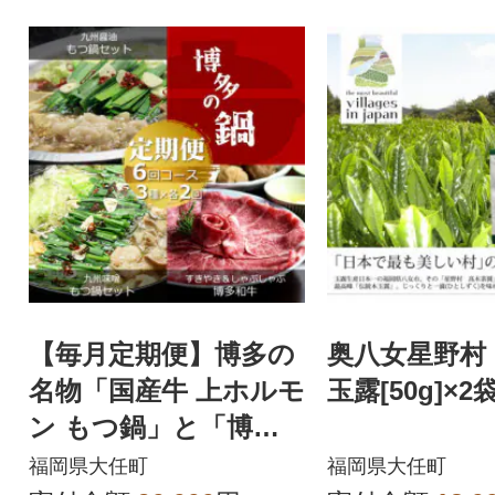
【毎月定期便】博多の
奥八女星野村
名物「国産牛 上ホルモ
玉露[50g]×2
ン もつ鍋」と「博多
和牛スライス」(大任
福岡県大任町
福岡県大任町