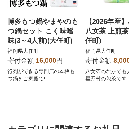
博多もつ鍋やまやのも
【2026年産
つ鍋セット こく味噌
八女茶 上煎茶
味(3～4人前)(大任町)
任町)
福岡県大任町
福岡県大任町
寄付金額
16,000
円
寄付金額
8,00
行列ができる専門店の本格も
八女茶のなかでも
つ鍋をご家庭で!
星野村の煎茶です