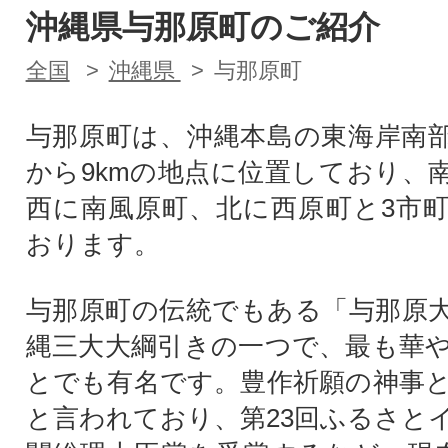
沖縄県与那原町のご紹介
全国
沖縄県
与那原町
与那原町は、沖縄本島の東海岸南
から9kmの地点に位置しており、
西に南風原町、北に西原町と3市
おります。
与那原町の伝統でもある「与那原
縄三大大綱引きの一つで、最も華
とでも有名です。豊作祈願の神事
と言われており、第23回ふるさと