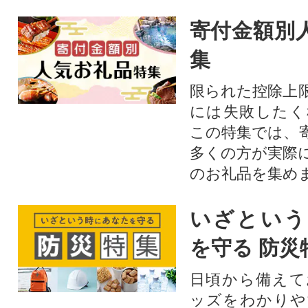
寄付金額別
集
限られた控除上
には失敗したく
この特集では、
多くの方が実際
のお礼品を集め
いざという
を守る 防災
日頃から備えて
ッズをわかりや