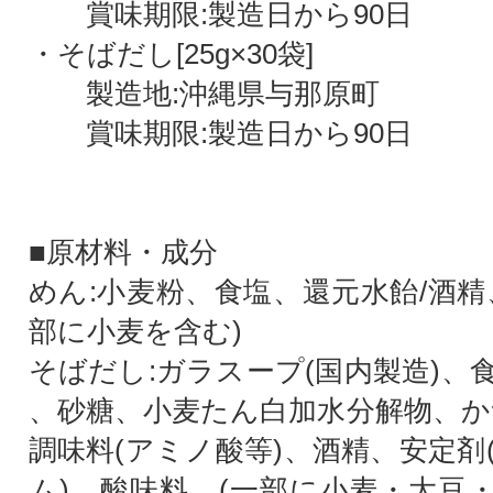
賞味期限:製造日から90日
・そばだし[25g×30袋]
製造地:沖縄県与那原町
賞味期限:製造日から90日
■原材料・成分
めん:小麦粉、食塩、還元水飴/酒精
部に小麦を含む)
そばだし:ガラスープ(国内製造)、
、砂糖、小麦たん白加水分解物、か
調味料(アミノ酸等)、酒精、安定剤
ム)、酸味料、(一部に小麦・大豆