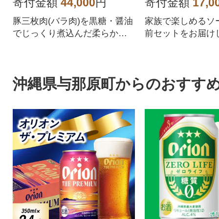
フテー
寄付金額
44,000
円
寄付金額
17,0
豚三枚肉(バラ肉)を黒糖・醤油
家族で楽しめるソ
でじっくり煮込んだ柔らかな
前セットをお届け
ラフテー!
沖縄県与那原町からのおすす