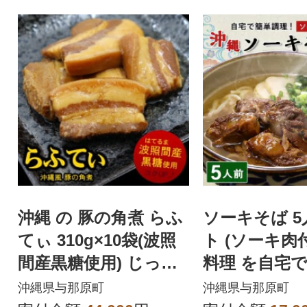
沖縄 の 豚の角煮 らふ
ソーキそば 
てぃ 310g×10袋(波照
ト (ソーキ肉付き
間産黒糖使用) じっく
料理 を自宅
り煮込んだ柔らか ラ
理! 沖縄そば
沖縄県与那原町
沖縄県与那原町