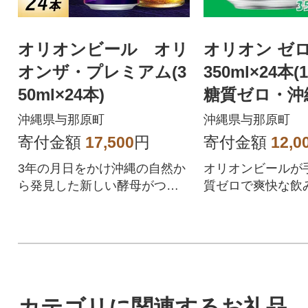
オリオンビール オリ
オリオン ゼ
オンザ・プレミアム(3
350ml×24本
50ml×24本)
糖質ゼロ・沖
快ビールテイ
沖縄県与那原町
沖縄県与那原町
寄付金額
17,500
円
寄付金額
12,0
3年の月日をかけ沖縄の自然か
オリオンビールが
ら発見した新しい酵母がつく
質ゼロで爽快な飲
りだした、新しい味わいのプ
縄の定番ビール風飲
レミアムビール!
カテゴリに関連するお礼品