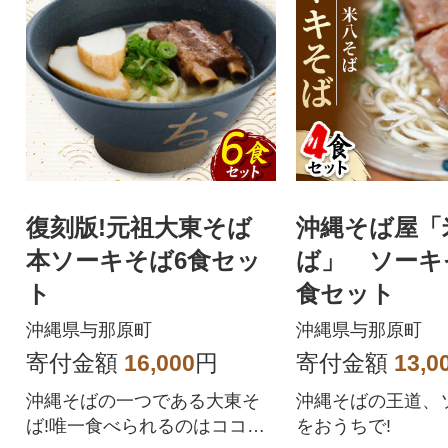
復刻版!元祖大東そば
沖縄そば屋「
本ソーキそば6食セッ
ば」 ソーキ
ト
食セット
沖縄県与那原町
沖縄県与那原町
寄付金額
16,000
円
寄付金額
13,0
沖縄そばの一つである大東そ
沖縄そばの王道、
ば!唯一食べられるのはココだ
をおうちで!