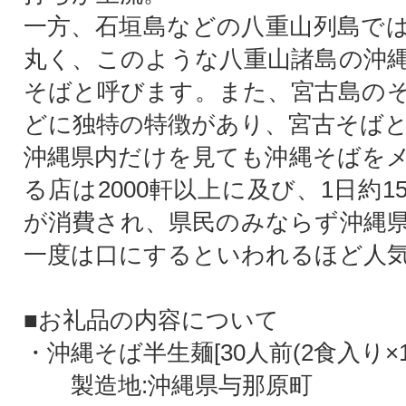
一方、石垣島などの八重山列島で
丸く、このような八重山諸島の沖
そばと呼びます。また、宮古島の
どに独特の特徴があり、宮古そば
沖縄県内だけを見ても沖縄そばを
る店は2000軒以上に及び、1日約1
が消費され、県民のみならず沖縄
一度は口にするといわれるほど人
■お礼品の内容について
・沖縄そば半生麺[30人前(2食入り×1
製造地:沖縄県与那原町